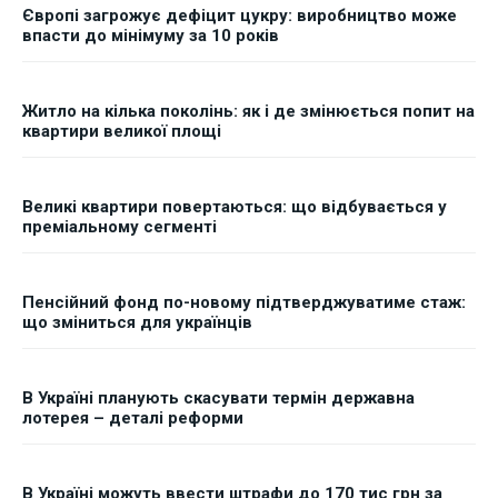
Європі загрожує дефіцит цукру: виробництво може
впасти до мінімуму за 10 років
Житло на кілька поколінь: як і де змінюється попит на
квартири великої площі
Великі квартири повертаються: що відбувається у
преміальному сегменті
Пенсійний фонд по-новому підтверджуватиме стаж:
що зміниться для українців
В Україні планують скасувати термін державна
лотерея – деталі реформи
В Україні можуть ввести штрафи до 170 тис грн за