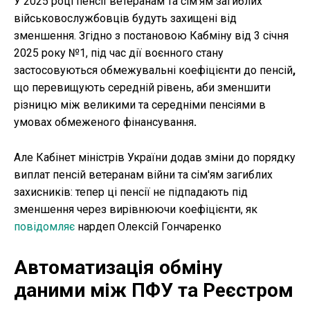
У 2025 році пенсії ветеранам та сім'ям загиблих
військовослужбовців будуть захищені від
зменшення. Згідно з постановою Кабміну від 3 січня
2025 року №1, під час дії воєнного стану
застосовуються обмежувальні коефіцієнти до пенсій
,
що перевищують середній рівень, аби зменшити
різницю між великими та середніми пенсіями в
умовах обмеженого фінансування
.
Але Кабінет міністрів України додав
зміни до порядку
виплат пенсій ветеранам війни та сім'ям загиблих
захисників: тепер ці пенсії не підпадають під
зменшення через вирівнюючи коефіцієнти, як
повідомляє
нардеп Олексій Гончаренко
Автоматизація обміну
даними між ПФУ та Реєстром