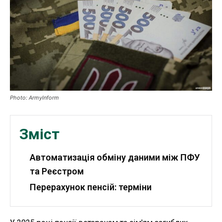
Публікації
ФОП
Курс валют
Photo: ArmyInform
Ми в соц. мережах
Зміст
Автоматизація обміну даними між ПФУ
та Реєстром
Перерахунок пенсій: терміни