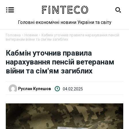
Головні економічні новини України та світу
Головна
Новини
Кабмін уточнив правила нарахування пенсій
ветеранам війни та сім'ям загиблих
Новини
Кабмін уточнив правила
нарахування пенсій ветеранам
Бізнес
війни та сім'ям загиблих
Фінанси
Руслан Кулешов
04.02.2025
Валютний ринок
Криптовалюта
Робота і освіта