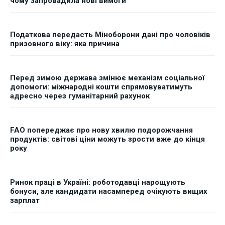
чому запровадила нові вимоги
Податкова передасть Міноборони дані про чоловіків
призовного віку: яка причина
Перед зимою держава змінює механізм соціальної
допомоги: міжнародні кошти спрямовуватимуть
адресно через гуманітарний рахунок
FAO попереджає про нову хвилю подорожчання
продуктів: світові ціни можуть зрости вже до кінця
року
Ринок праці в Україні: роботодавці нарощують
бонуси, але кандидати насамперед очікують вищих
зарплат