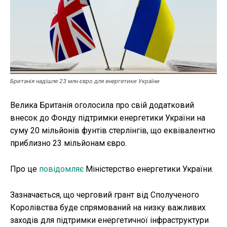
Публікації
ФОП
Курс валют
Британія надішле 23 млн євро для енергетики України
Велика Британія оголосила про свій додатковий
Ми в соц. мережах
внесок до Фонду підтримки енергетики України на
суму 20 мільйонів фунтів стерлінгів, що еквівалентно
приблизно 23 мільйонам євро.
Про це
повідомляє
Міністерство енергетики України.
Зазначається, що черговий грант від Сполученого
Королівства буде спрямований на низку важливих
заходів для підтримки енергетичної інфраструктури