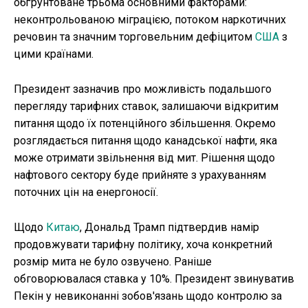
обґрунтоване трьома основними факторами:
неконтрольованою міграцією, потоком наркотичних
речовин та значним торговельним дефіцитом
США
з
цими країнами.
Президент зазначив про можливість подальшого
перегляду тарифних ставок, залишаючи відкритим
питання щодо їх потенційного збільшення. Окремо
розглядається питання щодо канадської нафти, яка
може отримати звільнення від мит. Рішення щодо
нафтового сектору буде прийняте з урахуванням
поточних цін на енергоносії.
Щодо
Китаю
, Дональд Трамп підтвердив намір
продовжувати тарифну політику, хоча конкретний
розмір мита не було озвучено. Раніше
обговорювалася ставка у 10%. Президент звинуватив
Пекін у невиконанні зобов'язань щодо контролю за