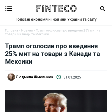
Головні економічні новини України та світу
Головна
Новини
Трамп оголосив про введення 25% мит на
товари з Канади та Мексики
Новини
Трамп оголосив про введення
25% мит на товари з Канади та
Бізнес
Мексики
Фінанси
Людмила Жмельнюк
31.01.2025
Валютний ринок
Криптовалюта
Робота і освіта