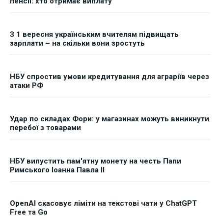
пенсії: хто отримає виплату
З 1 вересня українським вчителям підвищать
зарплати – на скільки вони зростуть
НБУ спростив умови кредитування для аграріїв через
атаки РФ
Удар по складах Фори: у магазинах можуть виникнути
перебої з товарами
НБУ випустить пам'ятну монету на честь Папи
Римського Іоанна Павла II
OpenAI скасовує ліміти на текстові чати у ChatGPT
Free та Go