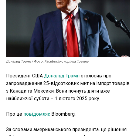
Публікації
ФОП
Курс валют
Ми в соц. мережах
Дональд Трамп / Фото: Facebook-сторінка Трампа
Президент США
Дональд Трамп
оголосив про
запровадження 25-відсоткових мит на імпорт товарів
з Канади та Мексики. Вони почнуть діяти вже
найближчої суботи – 1 лютого 2025 року.
Про це
повідомляє
Bloomberg.
За словами американського президента, це рішення