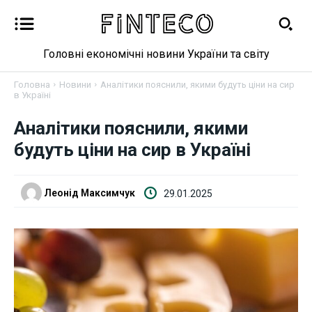
Головні економічні новини України та світу
Головна
Новини
Аналітики пояснили, якими будуть ціни на сир
в Україні
Новини
Аналітики пояснили, якими
будуть ціни на сир в Україні
Бізнес
Фінанси
Леонід Максимчук
29.01.2025
Валютний ринок
Криптовалюта
Робота і освіта