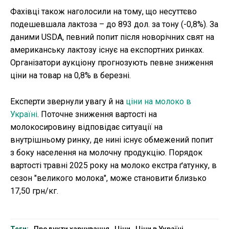
Фахівці також наголосили на тому, що несуттєво
подешевшала лактоза – до 893 дол. за тону (-0,8%). За
даними USDA, певний попит після новорічних свят на
американську лактозу існує на експортних ринках.
Організатори аукціону прогнозують певне зниження
ціни на товар на 0,8% в березні.
Експерти звернули увагу й на
ціни на молоко в
Україні
. Поточне зниження вартості на
молокосировину відповідає ситуації на
внутрішньому ринку, де нині існує обмежений попит
з боку населення на молочну продукцію. Порядок
вартості травні 2025 року на молоко екстра ґатунку, в
сезон "великого молока", може становити близько
17,50 грн/кг.