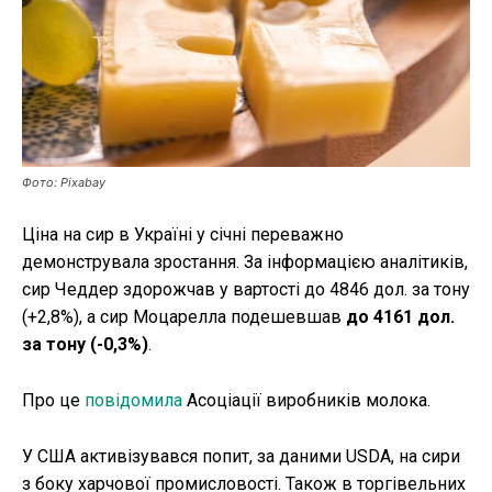
Публікації
ФОП
Курс валют
Фото: Pixabay
Ми в соц. мережах
Ціна на сир в Україні у січні переважно
демонструвала зростання. За інформацією аналітиків,
сир Чеддер здорожчав у вартості до 4846 дол. за тону
(+2,8%), а сир Моцарелла подешевшав
до 4161 дол.
за тону (-0,3%)
.
Про це
повідомила
Асоціації виробників молока.
У США активізувався попит, за даними USDA, на сири
з боку харчової промисловості. Також в торгівельних