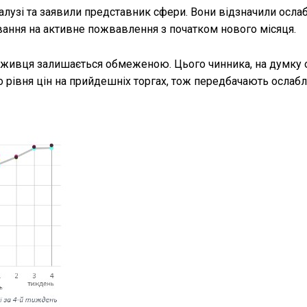
галузі та заявили представник сфери. Вони відзначили осла
вання на активне пожвавлення з початком нового місяця.
я живця залишається обмеженою. Цього чинника, на думку
 рівня цін на прийдешніх торгах, тож передбачають ослабл