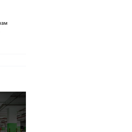
ажам
ж