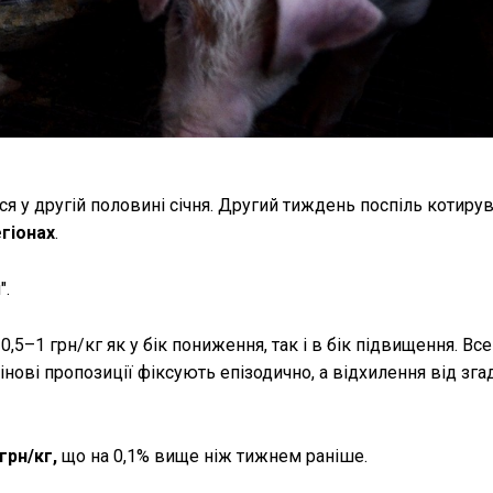
ся у другій половині січня. Другий тиждень поспіль котиру
егіонах
.
".
0,5–1 грн/кг як у бік пониження, так і в бік підвищення. Все
нові пропозиції фіксують епізодично, а відхилення від зга
грн/кг,
що на 0,1% вище ніж тижнем раніше.