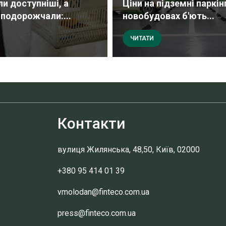
ли доступніші, а
Ціни на підземні паркін
 подорожчали:...
новобудовах б'ють...
ЧИТАТИ
Контакти
вулиця Жилянська, 48,50, Київ, 02000
+380 95 414 01 39
vmolodan@finteco.com.ua
press@finteco.com.ua