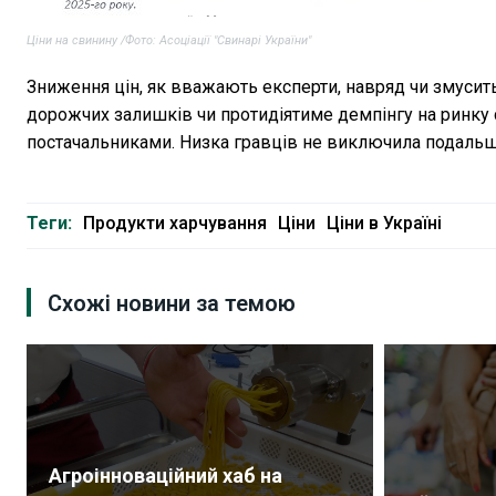
Ціни на свинину /Фото: Асоціації "Свинарі України"
Зниження цін, як вважають експерти, навряд чи змусит
дорожчих залишків чи протидіятиме демпінгу на ринку 
постачальниками. Низка гравців не виключила подальшої
Теги:
Продукти харчування
Ціни
Ціни в Україні
Схожі новини за темою
Агроінноваційний хаб на