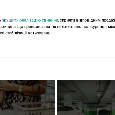
ь
зрушити реалізацію свинини
, сприяти відповідним прод
свинини, що проявився на тлі пожвавленої конкуренції мі
 стабілізації котирувань.