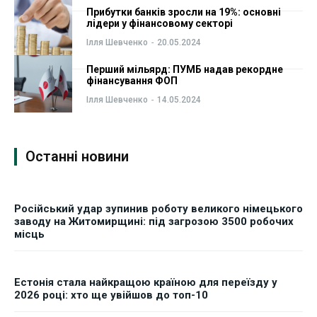
ФОП
ФОП
Прибутки банків зросли на 19%: основні
лідери у фінансовому секторі
Ілля Шевченко
-
20.05.2024
Курс валют
Курс валют
Перший мільярд: ПУМБ надав рекордне
фінансування ФОП
Ми в соц. мережах
Ми в соц. мережах
Ілля Шевченко
-
14.05.2024
Останні новини
Російський удар зупинив роботу великого німецького
заводу на Житомирщині: під загрозою 3500 робочих
місць
Естонія стала найкращою країною для переїзду у
2026 році: хто ще увійшов до топ-10