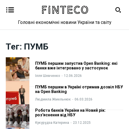
Головні економічні новини України та світу
Новини
Новини
Тег:
ПУМБ
Бізнес
Бізнес
Фінанси
Фінанси
ПУМБ першим запустив Open Banking: які
банки вже інтегровано у застосунок
Валютний ринок
Валютний ринок
Ілля Шевченко
-
12.06.2026
ПУМБ першим в Україні отримав дозвіл НБУ
Криптовалюта
Криптовалюта
на Open Banking
Людмила Жмельнюк
-
06.03.2026
Робота і освіта
Робота і освіта
Робота банків України на Новий рік:
роз'яснення від НБУ
Публікації
Публікації
Кукурудза Катерина
-
23.12.2025