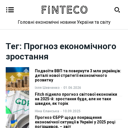
Головні економічні новини України та світу
Новини
Новини
Тег:
Прогноз економічного
Бізнес
Бізнес
зростання
Фінанси
Фінанси
Подвоїти ВВП та повернути 3 млн українців:
деталі нової стратегії економічного
Валютний ринок
Валютний ринок
розвитку
Ілля Шевченко
-
01.06.2026
Криптовалюта
Криптовалюта
Fitch підняло прогноз світової економіки
на 2025-й: зростання буде, але не таке
швидке, як торік
Робота і освіта
Робота і освіта
Ніна Єланська
-
10.09.2025
Прогноз ЄБРР щодо покращення
Публікації
Публікації
економічної ситуації в Україні у 2025 році
погіршився, – звіт