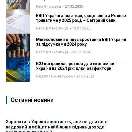
ФОП
ФОП
Ніна Єланська
-
27.02.2025
ВВП України знизиться, якщо війна з Росією
триватиме у 2025 році, – Світовий банк
Курс валют
Курс валют
Леонід Максимчук
-
18.01.2025
Мінекономіки очікує зростання ВВП України
Ми в соц. мережах
Ми в соц. мережах
за підсумками 2024 року
Леонід Максимчук
-
26.12.2024
ICU погіршила прогноз для економіки
України на 2024 рік: ключові фактори
Людмила Жмельнюк
-
20.08.2024
Останні новини
Зарплати в Україні зростають, але не для всіх:
кадровий дефіцит найбільше підняв доходи