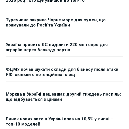
2026 році: хто ще увійшов до топ-10
Туреччина закрила Чорне море для суден, що
прямували до Росії та України
Україна просить ЄС виділити 220 млн євро для
аграріїв через блокаду портів
ФДМУ почав шукати склади для бізнесу після атаки
РФ: скільки є потенційних площ
Морква в Україні дешевшає другий тиждень поспіль:
що відбувається з цінами
Ринок нових авто в Україні впав на 10,5% у липні –
топ-10 моделей