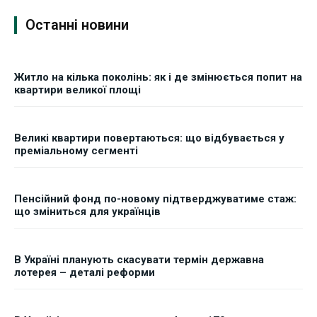
ФОП
ФОП
Останні новини
Курс валют
Курс валют
Житло на кілька поколінь: як і де змінюється попит на
квартири великої площі
Ми в соц. мережах
Ми в соц. мережах
Великі квартири повертаються: що відбувається у
преміальному сегменті
Пенсійний фонд по-новому підтверджуватиме стаж:
що зміниться для українців
В Україні планують скасувати термін державна
лотерея – деталі реформи