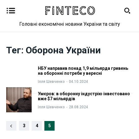
Головні економічні новини України та світу
Новини
Новини
Тег:
Оборона України
Бізнес
Бізнес
Фінанси
Фінанси
НБУ направив понад 1,9 мільярда гривень
на оборонні потреби у вересні
Валютний ринок
Валютний ринок
Ілля Шевченко
-
04.10.2024
Умєров: в оборонну індустрію інвестовано
Криптовалюта
Криптовалюта
вже $7 мільярдів
Ілля Шевченко
-
28.08.2024
Робота і освіта
Робота і освіта
3
4
5
Публікації
Публікації