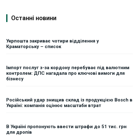
ФОП
ФОП
Останні новини
Курс валют
Курс валют
Укрпошта закриває чотири відділення у
Ми в соц. мережах
Ми в соц. мережах
Краматорську – список
Імпорт послуг з-за кордону перебуває під валютним
контролем: ДПС нагадала про ключові вимоги для
бізнесу
Російський удар знищив склад із продукцією Bosch в
Україні: компанія оцінює масштаби втрат
В Україні пропонують ввести штрафи до 51 тис. грн
для дропів