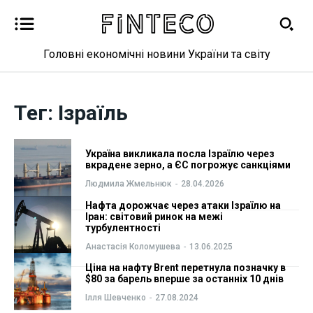
Головні економічні новини України та світу
Новини
Новини
Тег:
Ізраїль
Бізнес
Бізнес
Фінанси
Фінанси
Україна викликала посла Ізраїлю через
вкрадене зерно, а ЄС погрожує санкціями
Валютний ринок
Валютний ринок
Людмила Жмельнюк
-
28.04.2026
Нафта дорожчає через атаки Ізраїлю на
Криптовалюта
Криптовалюта
Іран: світовий ринок на межі
турбулентності
Анастасія Коломушева
-
13.06.2025
Робота і освіта
Робота і освіта
Ціна на нафту Brent перетнула позначку в
$80 за барель вперше за останніх 10 днів
Публікації
Публікації
Ілля Шевченко
-
27.08.2024