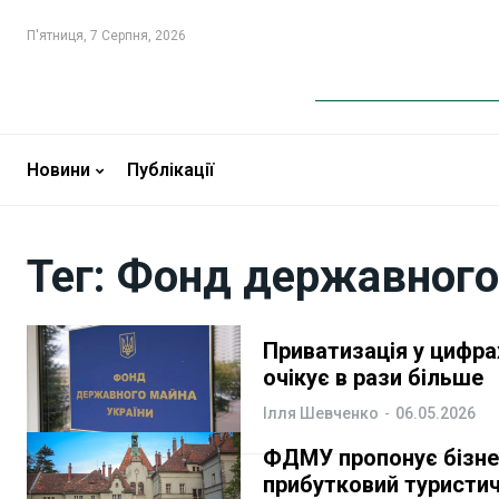
П'ятниця, 7 Серпня, 2026
Новини
Новини
Бізнес
Бізнес
Новини
Публікації
Фінанси
Фінанси
Тег:
Фонд державного
Валютний ринок
Валютний ринок
Криптовалюта
Криптовалюта
Приватизація у цифра
очікує в рази більше
Робота і освіта
Робота і освіта
Ілля Шевченко
-
06.05.2026
Публікації
Публікації
ФДМУ пропонує бізнес
прибутковий туристич
ФОП
ФОП