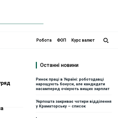
Робота
ФОП
Курс валют
Останні новини
Ринок праці в Україні: роботодавці
уряд
нарощують бонуси, але кандидати
насамперед очікують вищих зарплат
Укрпошта закриває чотири відділення
у Краматорську – список
на