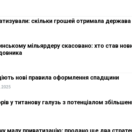
ватизували: скільки грошей отримала держав
инському мільярдеру скасовано: хто став нов
довника
і діють нові правила оформлення спадщини
.2025
орів у титанову галузь з потенціалом збільше
шну малу приватизацію: продано ще два стратег