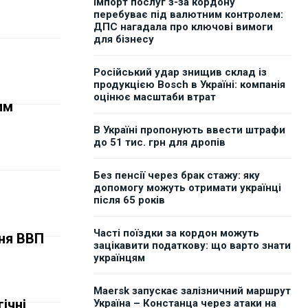
Імпорт послуг з-за кордону
перебуває під валютним контролем:
ДПС нагадала про ключові вимоги
для бізнесу
а
Російський удар знищив склад із
продукцією Bosch в Україні: компанія
оцінює масштаби втрат
им
В Україні пропонують ввести штрафи
до 51 тис. грн для дропів
Без пенсії через брак стажу: яку
допомогу можуть отримати українці
після 65 років
Часті поїздки за кордон можуть
ння ВВП
зацікавити податкову: що варто знати
українцям
Maersk запускає залізничний маршрут
ічні
Україна – Констанца через атаки на