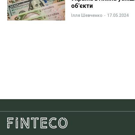
об'єкти
Ілля Шевченко
-
17.05.2024