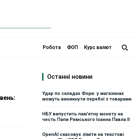
Робота
ФОП
Курс валют
Останні новини
Удар по складах Фори: у магазинах
вень:
можуть виникнути перебої з товарами
НБУ випустить пам'ятну монету на
честь Папи Римського Іоанна Павла II
OpenAI скасовує ліміти на текстові