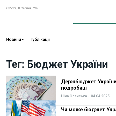
Субота, 8 Серпня, 2026
Новини
Новини
Бізнес
Бізнес
Новини
Публікації
Фінанси
Фінанси
Тег:
Бюджет України
Валютний ринок
Валютний ринок
Криптовалюта
Криптовалюта
Держбюджет України з
подробиці
Робота і освіта
Робота і освіта
Ніна Єланська
-
04.04.2025
Публікації
Публікації
Чи може бюджет Укра