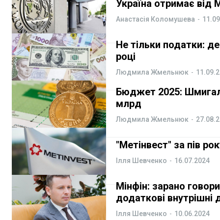
Україна отримає від 
Анастасія Коломушева
-
11.09
Не тільки податки: д
році
Людмила Жмельнюк
-
11.09.
Бюджет 2025: Шмигаль
млрд
Людмила Жмельнюк
-
27.08.
"Метінвест" за пів ро
Ілля Шевченко
-
16.07.2024
Мінфін: зарано говор
додаткові внутрішні
Ілля Шевченко
-
10.06.2024