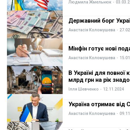
ФОП
ФОП
Людмила Жмельнюк
-
03.03.
Курс валют
Курс валют
Державний борг Украї
Анастасія Коломушева
-
27.02
Ми в соц. мережах
Ми в соц. мережах
Мінфін готує нові по
Анастасія Коломушева
-
15.01
В Україні для повної 
млрд грн на рік знад
Ілля Шевченко
-
12.11.2024
Україна отримає від 
Анастасія Коломушева
-
09.11