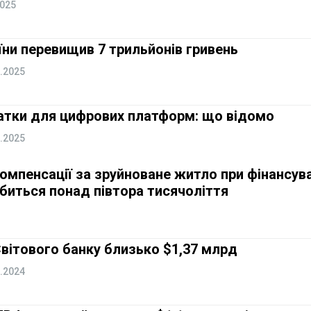
2025
ни перевищив 7 трильйонів гривень
.2025
датки для цифрових платформ: що відомо
.2025
компенсації за зруйноване житло при фінансува
обиться понад півтора тисячоліття
Світового банку близько $1,37 млрд
.2024