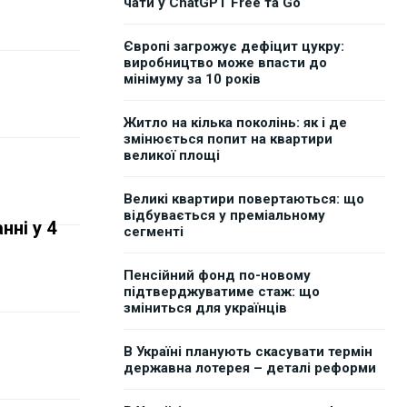
чати у ChatGPT Free та Go
Європі загрожує дефіцит цукру:
виробництво може впасти до
мінімуму за 10 років
Житло на кілька поколінь: як і де
змінюється попит на квартири
великої площі
Великі квартири повертаються: що
відбувається у преміальному
нні у 4
сегменті
Пенсійний фонд по-новому
підтверджуватиме стаж: що
зміниться для українців
В Україні планують скасувати термін
державна лотерея – деталі реформи