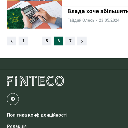
Влада хоче збільшити
Гайдай Олесь
-
23.05.2024
1
...
5
6
7
Політика конфіденційності
Редакція