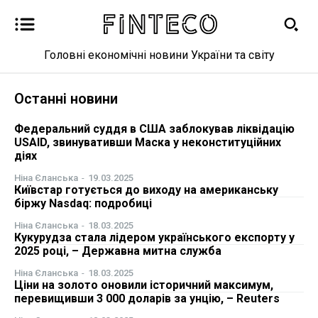
Головні економічні новини України та світу
Новини
Останні новини
Бізнес
Федеральний суддя в США заблокував ліквідацію
USAID, звинувативши Маска у неконституційних
діях
Фінанси
Ніна Єланська
-
19.03.2025
Київстар готується до виходу на американську
Валютний ринок
біржу Nasdaq: подробиці
Ніна Єланська
-
18.03.2025
Криптовалюта
Кукурудза стала лідером українського експорту у
2025 році, – Державна митна служба
Робота і освіта
Ніна Єланська
-
18.03.2025
Ціни на золото оновили історичний максимум,
перевищивши 3 000 доларів за унцію, – Reuters
Публікації