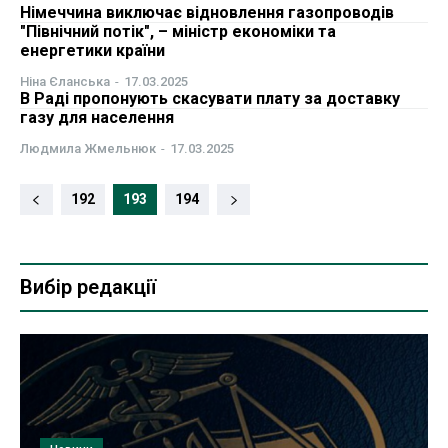
Німеччина виключає відновлення газопроводів
"Північний потік", – міністр економіки та
енергетики країни
Ніна Єланська
-
17.03.2025
В Раді пропонують скасувати плату за доставку
газу для населення
Людмила Жмельнюк
-
17.03.2025
192
193
194
Вибір редакції