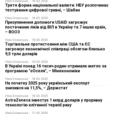
Ніна Єланська
-
18.03.2025
Третя форма національної валюти: НБУ розпочинає
ФОП
тестування цифрової гривні, – Шабан
Ніна Єланська
-
18.03.2025
Курс валют
Призупинення допомоги USAID загрожує
постачанню ліків від ВІЛ в Україну та 7 інших країн,
– ВООЗ
Ми в соц. мережах
Ніна Єланська
-
18.03.2025
Торгівельне протистояння між США та ЄС
загрожує економічної співпраці обсягом близько
9,5 трлн доларів
Ніна Єланська
-
18.03.2025
В Україні понад 16 тисяч родин отримали житло за
програмою "єОселя", – Мінекономіки
Ніна Єланська
-
18.03.2025
На початку 2025 року український експорт
знизився на 11,5%, – Держстат
Ніна Єланська
-
18.03.2025
AstraZeneca інвестує 1 млрд доларів у проривну
технологію клітинної терапії раку
Ніна Єланська
-
17.03.2025