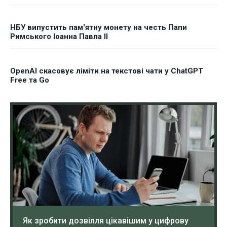
НБУ випустить пам'ятну монету на честь Папи
Римського Іоанна Павла II
OpenAI скасовує ліміти на текстові чати у ChatGPT
Free та Go
Як зробити дозвілля цікавішим у цифрову