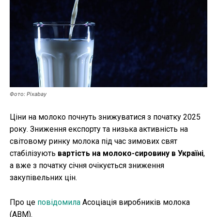
Публікації
ФОП
Курс валют
Фото: Pixabay
Ми в соц. мережах
Ціни на молоко почнуть знижуватися з початку 2025
року. Зниження експорту та низька активність на
світовому ринку молока під час зимових свят
стабілізують
вартість на молоко-сировину в Україні
,
а вже з початку січня очікується зниження
закупівельних цін.
Про це
повідомила
Асоціація виробників молока
(АВМ).