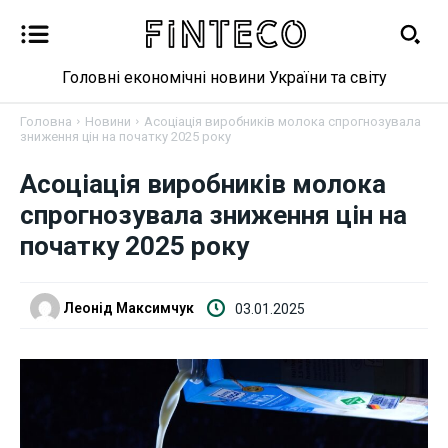
Головні економічні новини України та світу
Головна
Новини
Асоціація виробників молока спрогнозувала
зниження цін на початку 2025 року
Новини
Асоціація виробників молока
спрогнозувала зниження цін на
Бізнес
початку 2025 року
Фінанси
Леонід Максимчук
03.01.2025
Валютний ринок
Криптовалюта
Робота і освіта