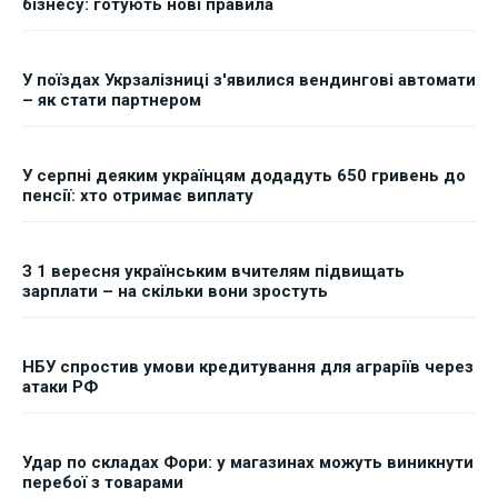
бізнесу: готують нові правила
У поїздах Укрзалізниці з'явилися вендингові автомати
– як стати партнером
У серпні деяким українцям додадуть 650 гривень до
пенсії: хто отримає виплату
З 1 вересня українським вчителям підвищать
зарплати – на скільки вони зростуть
НБУ спростив умови кредитування для аграріїв через
атаки РФ
Удар по складах Фори: у магазинах можуть виникнути
перебої з товарами