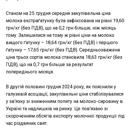
Станом на 25 грудня середня закупівельна ціна
молока екстраґатунку була зафіксована на рівні 19,60
грн/кг (без ПДВ), що на 0,2 грн більше, ніж місяць
тому. Залишилися на тому ж рівні ціни на молоко
вищого ґатунку – 18,64 грн/кг (без ПДВ) і першого
ґатунку – 17,65 грн/кг (без ПДВ). Середньозважена
ціна трьох сортів молока становила 18,63 грн/кг (без
ПДВ), що на 0,7 грн більше за результат
попереднього місяця.
В другій половині грудня 2024 року, як пояснили у
галузевій асоціації, закупівельні ціни стабілізувалися
у зв'язку зі зниженням попиту на молоко-сировину в
Україні та надлишків на ринку. Це пов'язано зі
скороченням обсягів експорту молочної продукції під
час різдвяних свят.