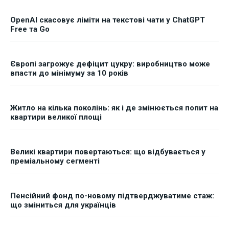
OpenAI скасовує ліміти на текстові чати у ChatGPT
Free та Go
Європі загрожує дефіцит цукру: виробництво може
впасти до мінімуму за 10 років
Житло на кілька поколінь: як і де змінюється попит на
квартири великої площі
Великі квартири повертаються: що відбувається у
преміальному сегменті
Пенсійний фонд по-новому підтверджуватиме стаж:
що зміниться для українців