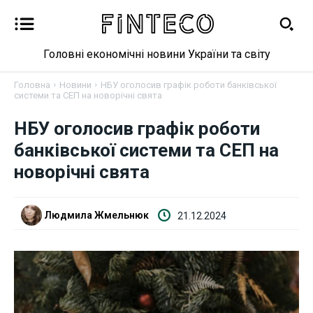
Головні економічні новини України та світу
Головна
Новини
НБУ оголосив графік роботи банківської
системи та СЕП на новорічні свята
НБУ оголосив графік роботи
Новини
банківської системи та СЕП на
Бізнес
новорічні свята
Фінанси
Людмила Жмельнюк
21.12.2024
Валютний ринок
Криптовалюта
Робота і освіта