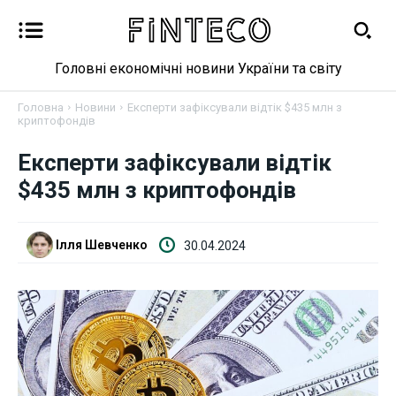
Головні економічні новини України та світу
Головна
Новини
Експерти зафіксували відтік $435 млн з
криптофондів
Новини
Експерти зафіксували відтік
$435 млн з криптофондів
Бізнес
Фінанси
Ілля Шевченко
30.04.2024
Валютний ринок
Криптовалюта
Робота і освіта