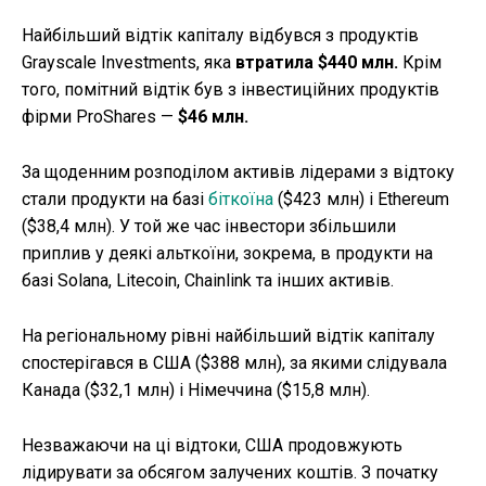
Найбільший відтік капіталу відбувся з продуктів
Grayscale Investments, яка
втратила $440 млн.
Крім
того, помітний відтік був з інвестиційних продуктів
фірми ProShares —
$46 млн.
За щоденним розподілом активів лідерами з відтоку
стали продукти на базі
біткоїна
($423 млн) і Ethereum
($38,4 млн). У той же час інвестори збільшили
приплив у деякі альткоїни, зокрема, в продукти на
базі Solana, Litecoin, Chainlink та інших активів.
На регіональному рівні найбільший відтік капіталу
спостерігався в США ($388 млн), за якими слідувала
Канада ($32,1 млн) і Німеччина ($15,8 млн).
Незважаючи на ці відтоки, США продовжують
лідирувати за обсягом залучених коштів. З початку