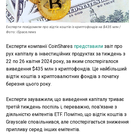
Публікації
ФОП
Експерти повідомили про відтік коштів із криптофондів на $435 млн /
Фото: iSpace.news
Курс валют
Експерти компанії CoinShares
представили
звіт про
рух капіталу в інвестиційних продуктах за тиждень з
Ми в соц. мережах
22 по 26 квітня 2024 року, за яким спостерігалося
виведення $435 млн з криптофондів. Це найбільший
відтік коштів з криптовалютних фондів з початку
березня цього року.
Експерти зауважили, що виведення капіталу триває
третій тиждень поспіль і, переважно, пов'язане з
діяльністю емітентів ETF. Помітно, що відтік коштів з
Grayscale сповільнився, але спостерігається зниження
припливу серед інших емітентів.