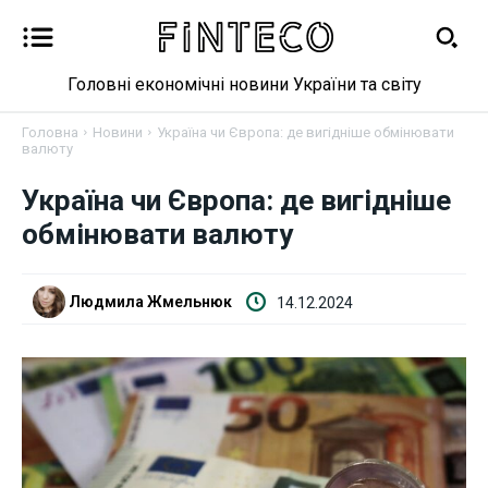
Головні економічні новини України та світу
Головна
Новини
Україна чи Європа: де вигідніше обмінювати
валюту
Україна чи Європа: де вигідніше
обмінювати валюту
Новини
Бізнес
Людмила Жмельнюк
14.12.2024
Фінанси
Валютний ринок
Криптовалюта