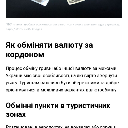
НБУ планує зробити орієнтиром на валютному ринку значення курсу гривні до
євро / Фото: Getty Images
Як обміняти валюту за
кордоном
Процес обміну гривні або іншої валюти за межами
України має свої особливості, на які варто звернути
увагу. Туристам важливо бути обережними та добре
орієнтуватися в можливих варіантах валютообміну.
Обмінні пункти в туристичних
зонах
Розташовані в аеропортах, на вокзалах або поруч з