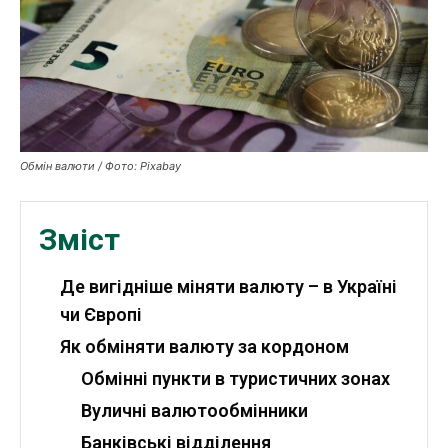
Робота і освіта
Публікації
ФОП
Обмін валюти / Фото: Pixabay
Курс валют
Зміст
Ми в соц. мережах
Де вигідніше міняти валюту – в Україні
чи Європі
Як обміняти валюту за кордоном
Обмінні пункти в туристичних зонах
Вуличні валютообмінники
Банківські відділення