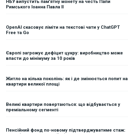
НБУ випустить пам'ятну монету на честь Папи
Римського Іоанна Павла II
OpenAI скасовує ліміти на текстові чати у ChatGPT
Free та Go
Європі загрожує дефіцит цукру: виробництво може
впасти до мінімуму за 10 років
Житло на кілька поколінь: як і де змінюється попит на
квартири великої площі
Великі квартири повертаються: що відбувається у
преміальному сегменті
Пенсійний фонд по-новому підтверджуватиме стаж: