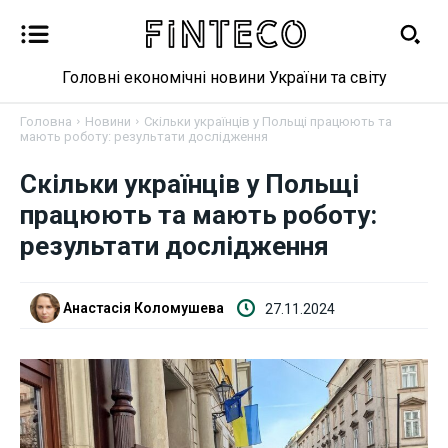
Головні економічні новини України та світу
Головна
Новини
Скільки українців у Польщі працюють та
мають роботу: результати дослідження
Новини
Скільки українців у Польщі
працюють та мають роботу:
Бізнес
результати дослідження
Фінанси
Анастасія Коломушева
27.11.2024
Валютний ринок
Криптовалюта
Робота і освіта