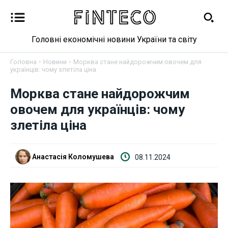
Головні економічні новини України та світу
Головна
Новини
Морква стане найдорожчим овочем для
українців: чому злетіла ціна
Новини
Морква стане найдорожчим
овочем для українців: чому
Бізнес
злетіла ціна
Фінанси
Анастасія Коломушева
08.11.2024
Валютний ринок
Криптовалюта
Робота і освіта