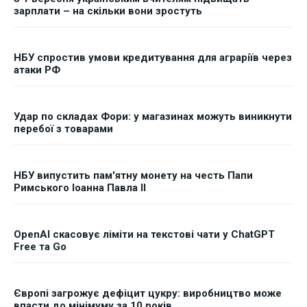
зарплати – на скільки вони зростуть
НБУ спростив умови кредитування для аграріїв через
атаки РФ
Удар по складах Фори: у магазинах можуть виникнути
перебої з товарами
НБУ випустить пам'ятну монету на честь Папи
Римського Іоанна Павла II
OpenAI скасовує ліміти на текстові чати у ChatGPT
Free та Go
Європі загрожує дефіцит цукру: виробництво може
впасти до мінімуму за 10 років