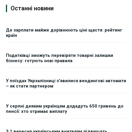
Останні новини
Де зарплати майже дорівнюють ціні щастя: рейтинг
країн
Податківці зможуть перевіряти товарні залишки
бізнесу: готують нові правила
У поїздах Укрзалізниці з'явилися вендингові автомати
– як стати партнером
У серпні деяким українцям додадуть 650 гривень до
пенсії: хто отримає виплату
З 1 вересня українським вчителям підвищать