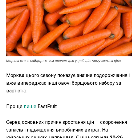
Публікації
ФОП
Курс валют
Морква стане найдорожчим овочем для українців: чому злетіла ціна
Ми в соц. мережах
Морква цього сезону показує значне подорожчання і
вже випереджає інші овочі борщового набору за
вартістю.
Про це
пише
EastFruit.
Серед основних причин зростання цін — скорочення
запасів і підвищення виробничих витрат. На
київських ринках, наприклад, її ціна сягнула
20-26