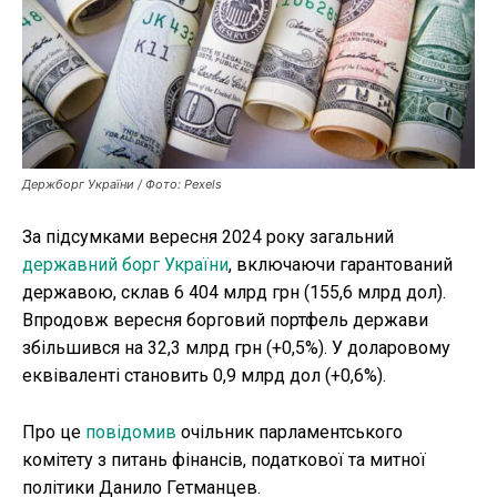
Публікації
ФОП
Курс валют
Держборг України / Фото: Pexels
За підсумками вересня 2024 року загальний
Ми в соц. мережах
державний борг України
, включаючи гарантований
державою, склав 6 404 млрд грн (155,6 млрд дол).
Впродовж вересня борговий портфель держави
збільшився на 32,3 млрд грн (+0,5%). У доларовому
еквіваленті становить 0,9 млрд дол (+0,6%).
Про це
повідомив
очільник парламентського
комітету з питань фінансів, податкової та митної
політики Данило Гетманцев.