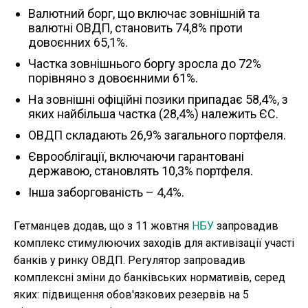
Валютний борг, що включає зовнішній та
валютні ОВДП, становить 74,8% проти
довоєнних 65,1%.
Частка зовнішнього боргу зросла до 72%
порівняно з довоєнними 61%.
На зовнішні офіційні позики припадає 58,4%, з
яких найбільша частка (28,4%) належить ЄС.
ОВДП складають 26,9% загального портфеля.
Єврооблігації, включаючи гарантовані
державою, становлять 10,3% портфеля.
Інша заборгованість – 4,4%.
Гетманцев додав, що з 11 жовтня
НБУ
запровадив
комплекс стимулюючих заходів для активізації участі
банків у ринку ОВДП. Регулятор запровадив
комплексні зміни до банківських нормативів, серед
яких: підвищення обов'язкових резервів на 5