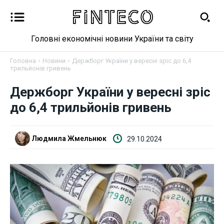
Головні економічні новини України та світу
Головна
Новини
Держборг України у вересні зріс до 6,4
трильйонів гривень
Держборг України у вересні зріс
Новини
до 6,4 трильйонів гривень
Бізнес
Людмила Жмельнюк
29.10.2024
Фінанси
Валютний ринок
Криптовалюта
Робота і освіта