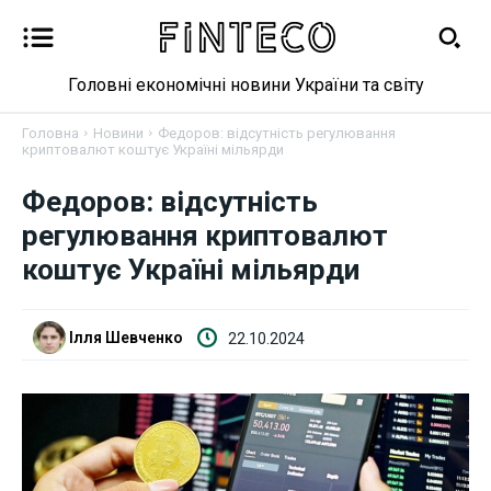
Головні економічні новини України та світу
Головна
Новини
Федоров: відсутність регулювання
криптовалют коштує Україні мільярди
Новини
Федоров: відсутність
регулювання криптовалют
Бізнес
коштує Україні мільярди
Фінанси
Ілля Шевченко
22.10.2024
Валютний ринок
Криптовалюта
Робота і освіта