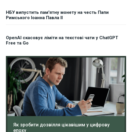
НБУ випустить пам'ятну монету на честь Папи
Римського Іоанна Павла II
OpenAI скасовує ліміти на текстові чати у ChatGPT
Free та Go
Як зробити дозвілля цікавішим у цифрову
епоху