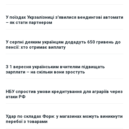
У поїздах Укрзалізниці з'явилися вендингові автомати
– як стати партнером
У серпні деяким українцям додадуть 650 гривень до
пенсії: хто отримає виплату
З 1 вересня українським вчителям підвищать
зарплати – на скільки вони зростуть
НБУ спростив умови кредитування для аграріїв через
атаки РФ
Удар по складах Фори: у магазинах можуть виникнути
перебої з товарами