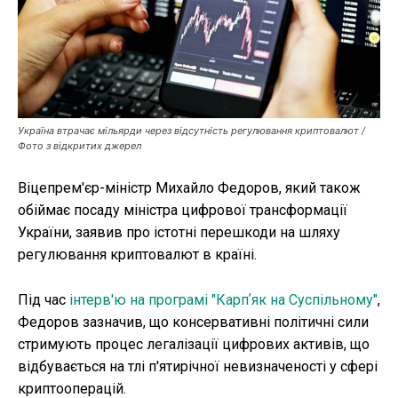
Публікації
ФОП
Курс валют
Україна втрачає мільярди через відсутність регулювання криптовалют /
Фото з відкритих джерел
Ми в соц. мережах
Віцепрем'єр-міністр Михайло Федоров, який також
обіймає посаду міністра цифрової трансформації
України, заявив про істотні перешкоди на шляху
регулювання криптовалют в країні.
Під час
інтерв'ю на програмі "Карпʼяк на Суспільному"
,
Федоров зазначив, що консервативні політичні сили
стримують процес легалізації цифрових активів, що
відбувається на тлі п'ятирічної невизначеності у сфері
криптооперацій.