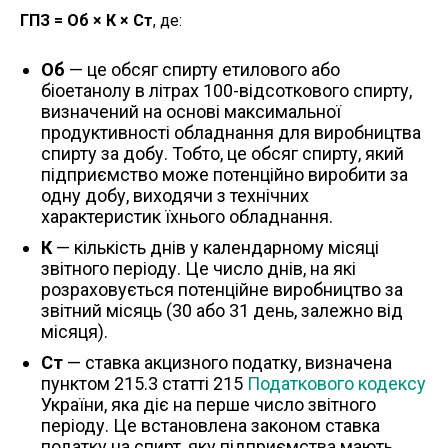
ГПЗ = Об × К × Ст
, де:
Об
— це обсяг спирту етилового або
біоетанолу в літрах 100-відсоткового спирту,
визначений на основі максимальної
продуктивності обладнання для виробництва
спирту за добу. Тобто, це обсяг спирту, який
підприємство може потенційно виробити за
одну добу, виходячи з технічних
характеристик їхнього обладнання.
К
— кількість днів у календарному місяці
звітного періоду. Це число днів, на які
розраховується потенційне виробництво за
звітний місяць (30 або 31 день, залежно від
місяця).
Ст
— ставка акцизного податку, визначена
пунктом 215.3 статті 215
Податкового кодексу
України, яка діє на перше число звітного
періоду. Це встановлена законом ставка
податку на спирт, яку підприємства мають