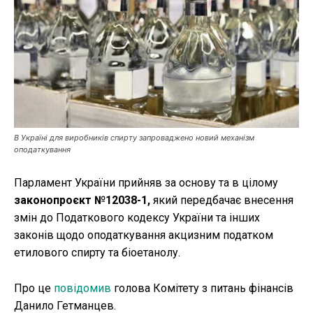
Публікації
ФОП
Курс валют
В Україні для виробників спирту запроваджено новий механізм
оподаткування
Ми в соц. мережах
Парламент України прийняв за основу та в цілому
законопроєкт №12038-1,
який передбачає внесення
змін до Податкового кодексу України та інших
законів щодо оподаткування акцизним податком
етилового спирту та біоетанолу.
Про це
повідомив
голова Комітету з питань фінансів
Данило Гетманцев.