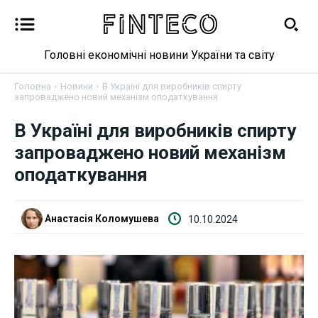
Головні економічні новини України та світу
Головна
Новини
В Україні для виробників спирту
запроваджено новий механізм оподаткування
В Україні для виробників спирту
Новини
запроваджено новий механізм
Бізнес
оподаткування
Фінанси
Анастасія Коломушева
10.10.2024
Валютний ринок
Криптовалюта
Робота і освіта