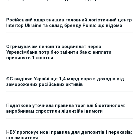
Російський удар знищив головний логістичний центр
Intertop Ukraine та склад бренду Puma: що відомо
Отримувачам пенсій та соцвиплат через
Укрексімбанк потрібно змінити банк: виплати
припинять 1 жовтня
ЄС виділяє Україні ще 1,4 млрд євро з доходів від
заморожених російських активів
Податкова уточнила правила торгівлі біоетанолом:
виробникам спростили ліцензійні вимоги
НБУ пропонує нові правила для депозитів і переказів:
що зміниться