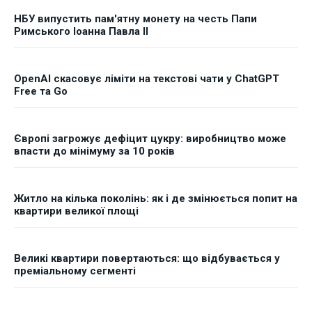
НБУ випустить пам'ятну монету на честь Папи
Римського Іоанна Павла II
OpenAI скасовує ліміти на текстові чати у ChatGPT
Free та Go
Європі загрожує дефіцит цукру: виробництво може
впасти до мінімуму за 10 років
Житло на кілька поколінь: як і де змінюється попит на
квартири великої площі
Великі квартири повертаються: що відбувається у
преміальному сегменті