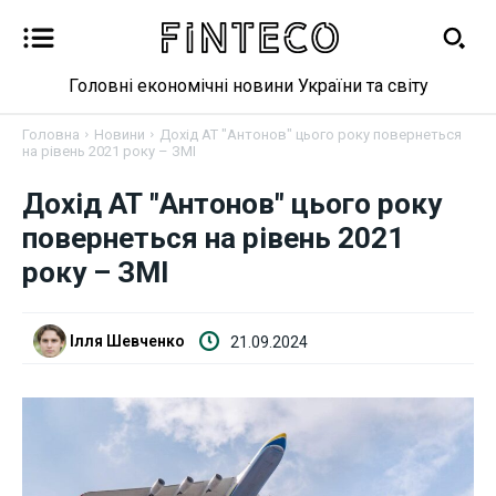
Головні економічні новини України та світу
Головна
Новини
Дохід АТ "Антонов" цього року повернеться
на рівень 2021 року – ЗМІ
Новини
Дохід АТ "Антонов" цього року
Бізнес
повернеться на рівень 2021
року – ЗМІ
Фінанси
Валютний ринок
Ілля Шевченко
21.09.2024
Криптовалюта
Робота і освіта