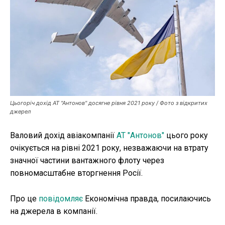
Публікації
ФОП
Курс валют
Ми в соц. мережах
Цьогоріч дохід АТ "Антонов" досягне рівня 2021 року / Фото з відкритих
джерел
Валовий дохід авіакомпанії
АТ "Антонов"
цього року
очікується на рівні 2021 року, незважаючи на втрату
значної частини вантажного флоту через
повномасштабне вторгнення Росії.
Про це
повідомляє
Економічна правда, посилаючись
на джерела в компанії.