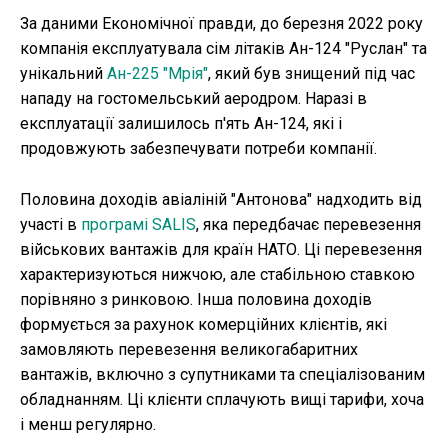
За даними Економічної правди, до березня 2022 року
компанія експлуатувала сім літаків Ан-124 "Руслан" та
унікальний
Ан-225 "Мрія"
, який був знищений під час
нападу на гостомельський аеродром. Наразі в
експлуатації залишилось п'ять Ан-124, які і
продовжують забезпечувати потреби компанії.
Половина доходів авіаліній "Антонова" надходить від
участі в
програмі SALIS
, яка передбачає перевезення
військових вантажів для країн НАТО. Ці перевезення
характеризуються нижчою, але стабільною ставкою
порівняно з ринковою. Інша половина доходів
формується за рахунок комерційних клієнтів, які
замовляють перевезення великогабаритних
вантажів, включно з супутниками та спеціалізованим
обладнанням. Ці клієнти сплачують вищі тарифи, хоча
і менш регулярно.