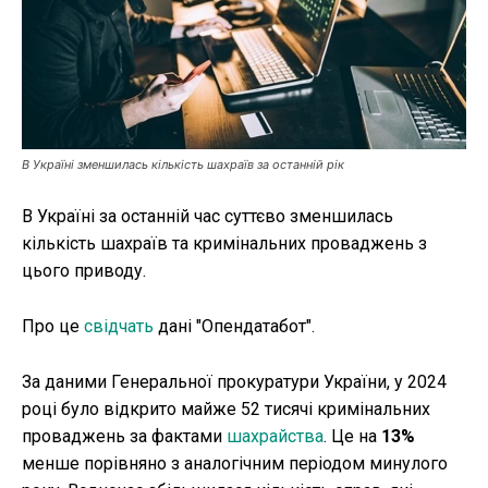
Публікації
ФОП
Курс валют
В Україні зменшилась кількість шахраїв за останній рік
В Україні за останній час суттєво зменшилась
Ми в соц. мережах
кількість шахраїв та кримінальних проваджень з
цього приводу.
Про це
свідчать
дані "Опендатабот".
За даними Генеральної прокуратури України, у 2024
році було відкрито майже 52 тисячі кримінальних
проваджень за фактами
шахрайства
. Це на
13%
менше порівняно з аналогічним періодом минулого