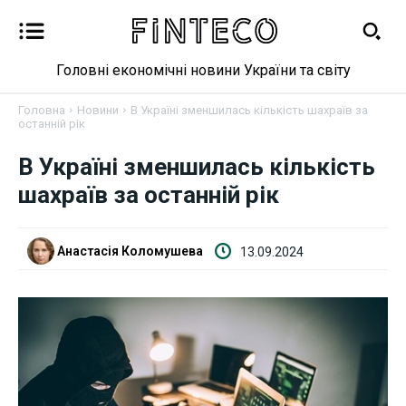
Головні економічні новини України та світу
Головна
Новини
В Україні зменшилась кількість шахраїв за
останній рік
В Україні зменшилась кількість
Новини
шахраїв за останній рік
Бізнес
Анастасія Коломушева
13.09.2024
Фінанси
Валютний ринок
Криптовалюта
Робота і освіта