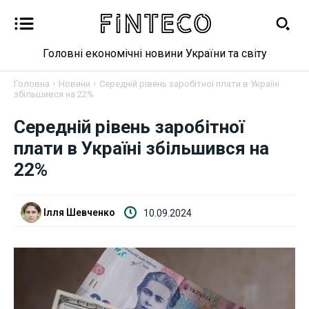
Головні економічні новини України та світу
Головна
Новини
Середній рівень заробітної плати в Україні
збільшився на 22%
Новини
Середній рівень заробітної
плати в Україні збільшився на
Бізнес
22%
Фінанси
Ілля Шевченко
10.09.2024
Валютний ринок
Криптовалюта
Робота і освіта