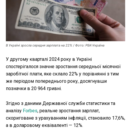
Публікації
ФОП
Курс валют
В Україні зросла середня зарплата на 22% / Фото: РБК-Україна
Ми в соц. мережах
У другому кварталі 2024 року в Україні
спостерігалося значне зростання середньої місячної
заробітної плати, яке склало 22% у порівнянні з тим
же періодом попереднього року, досягнувши
позначки в 20 964 гривні.
Згідно з даними Державної служби статистики та
аналізу
Forbes
, реальне зростання зарплат,
скориговане з урахуванням інфляції, становило 17,6%,
а в доларовому еквіваленті — 12%.