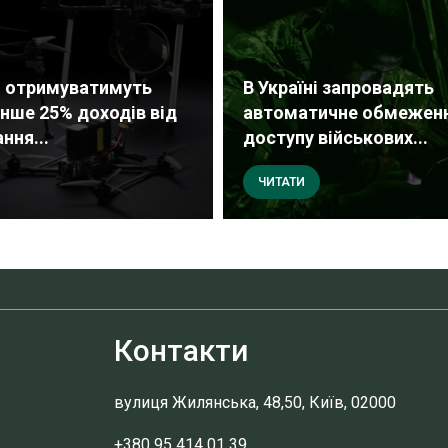
і отримуватимуть
В Україні запровадять
ше 25% доходів від
автоматичне обмежен
ння...
доступу військових...
ЧИТАТИ
Контакти
вулиця Жилянська, 48,50, Київ, 02000
+380 95 414 01 39