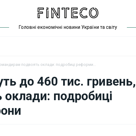
Головні економічні новини України та світу
 командирам подвоять оклади: подробиці реформи...
ь до 460 тис. гривень,
 оклади: подробиці
рони