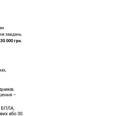
их
ня завдань.
30 000 грн.
вах,
дників.
ршення –
и БПЛА,
ових або 30