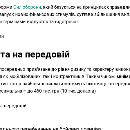
форми
Сил оборони
, який базується на принципах справедли
апуск нових фінансових стимулів, суттєве збільшення випл
 термінами відпусток та відстрочок.
й.
 та на передовій
осередньо прив'язане до рівня ризику та характеру викон
як мобілізованих, так і контрактників. Таким чином,
мінім
0 тис. грн, а найбільші виплати матимуть піхотинці: їх серед
ксимальна – до 460 тис. грн (10 тис. доларів).
а передовій:
еднього перебування на бойових позиціях;