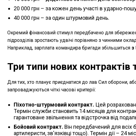
20 000 грн – за кожен день участі в ударно-пошу
40 000 грн – за один штурмовий день.
Окремий фінансовий стимул передбачено для збереженн
підрозділів зростають удвічі порівняно з чинними окла
Наприклад, зарплата командира бригади збільшиться
з
Три типи нових контрактів 
Для тих, хто планує приєднатися до лав Сил оборони, а
запроваджуються чіткі часові критерії:
Піхотно-штурмовий контракт.
Цей розрахований
Термін служби становить 14 місяців для контрак
гарантоване звільнення та відстрочка від подальш
Бойовий контракт.
Він передбачений для всіх 
артилеристи, зв'язківці тощо). Термін дії – 24 м