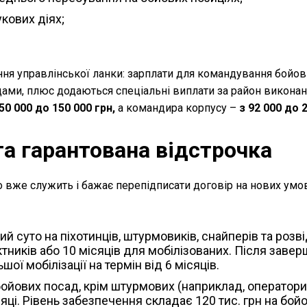
кових діях;
я управлінської ланки: зарплати для командування бойов
дами, плюс додаються спеціальні виплати за район виконан
 50 000 до 150 000 грн,
а командира корпусу –
з 92 000 до 2
та гарантована відстрочка
бо вже служить і бажає перепідписати договір на нових умо
 суто на піхотинців, штурмовиків, снайперів та розві
тників або 10 місяців для мобілізованих. Після заве
ої мобілізації на термін від 6 місяців.
бойових посад, крім штурмових (наприклад, оператор
ісяці. Рівень забезпечення складає 120 тис. грн на бой