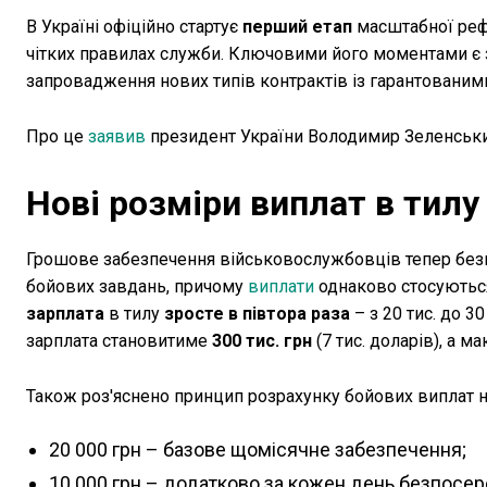
В Україні офіційно стартує
перший етап
масштабної ре
чітких правилах служби. Ключовими його моментами є з
запровадження нових типів контрактів із гарантованими
Про це
заявив
президент України Володимир Зеленськи
Нові розміри виплат в тилу
Грошове забезпечення військовослужбовців тепер безп
бойових завдань, причому
виплати
однаково стосуються 
зарплата
в тилу
зросте в півтора раза
– з 20 тис. до 3
зарплата становитиме
300 тис. грн
(7 тис. доларів), а ма
Також роз'яснено принцип розрахунку бойових виплат н
20 000 грн – базове щомісячне забезпечення;
10 000 грн – додатково за кожен день безпосер