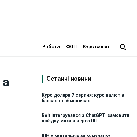
Робота
ФОП
Курс валют
 а
Останні новини
Курс долара 7 серпня: курс валют в
банках та обмінниках
Bolt інтегрувався з ChatGPT: замовити
поїздку можна через ШІ
ІПН у квитанціях за комуналку: