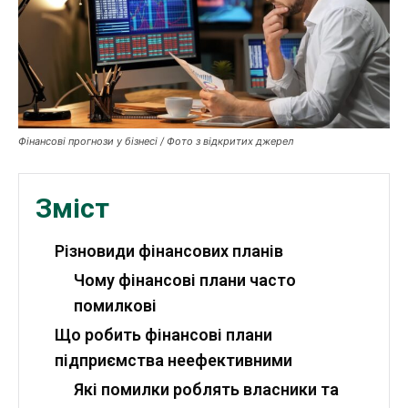
Валютний ринок
Криптовалюта
Робота і освіта
Фінансові прогнози у бізнесі / Фото з відкритих джерел
Публікації
ФОП
Зміст
Курс валют
Різновиди фінансових планів
Чому фінансові плани часто
помилкові
Ми в соц. мережах
Що робить фінансові плани
підприємства неефективними
Які помилки роблять власники та