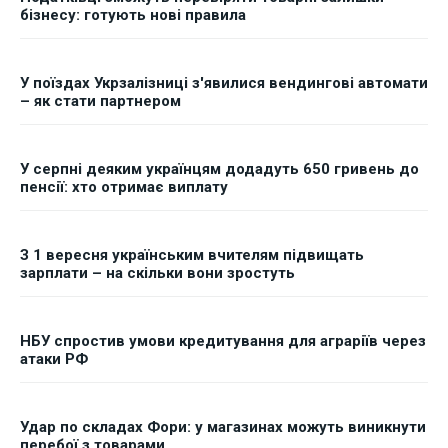
бізнесу: готують нові правила
У поїздах Укрзалізниці з'явилися вендингові автомати
– як стати партнером
У серпні деяким українцям додадуть 650 гривень до
пенсії: хто отримає виплату
З 1 вересня українським вчителям підвищать
зарплати – на скільки вони зростуть
НБУ спростив умови кредитування для аграріїв через
атаки РФ
Удар по складах Фори: у магазинах можуть виникнути
перебої з товарами