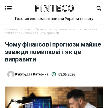
Головні економічні новини України та світу
Головна
Новини
Фінанси
Чому фінансові прогнози майже
завжди помилкові і як це виправити
Чому фінансові прогнози майже
завжди помилкові і як це
виправити
Новини
Кукурудза Катерина
03.06.2026
Бізнес
Фінанси