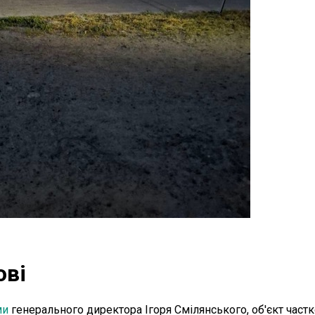
ові
ми
генерального директора Ігоря Смілянського, об'єкт част