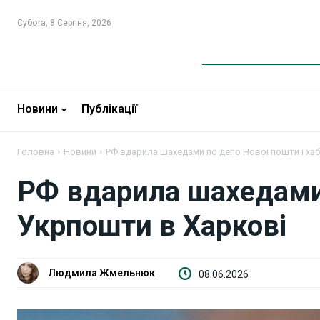
Субота, 8 Серпня, 2026
Новини
Публікації
Новини
Новини
Бізнес
Бізнес
Головна
Новини
РФ вдарила шахедами по депо Нової пошти і ха
РФ вдарила шахедами 
Фінанси
Фінанси
Укрпошти в Харкові
Валютний ринок
Валютний ринок
Криптовалюта
Криптовалюта
Людмила Жмельнюк
08.06.2026
Робота і освіта
Робота і освіта