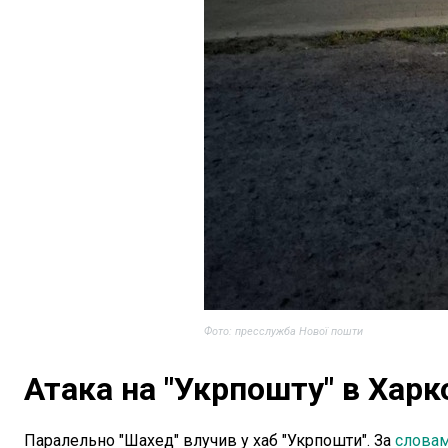
Фото: пресслужба Нової пошти
Атака на "Укрпошту" в Харк
Паралельно "Шахед" влучив у хаб "Укрпошти". За
слова