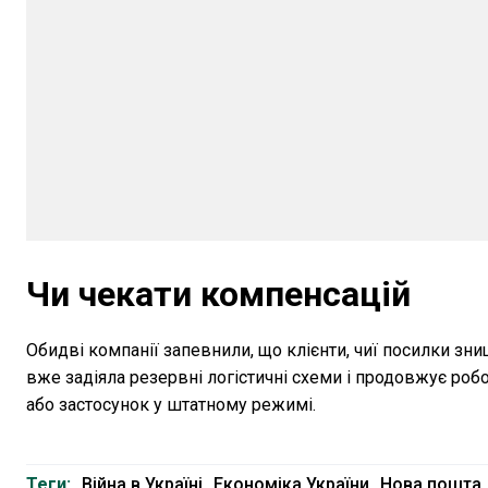
Чи чекати компенсацій
Обидві компанії запевнили, що клієнти, чиї посилки з
вже задіяла резервні логістичні схеми і продовжує робо
або застосунок у штатному режимі.
Теги:
Війна в Україні
Економіка України
Нова пошта