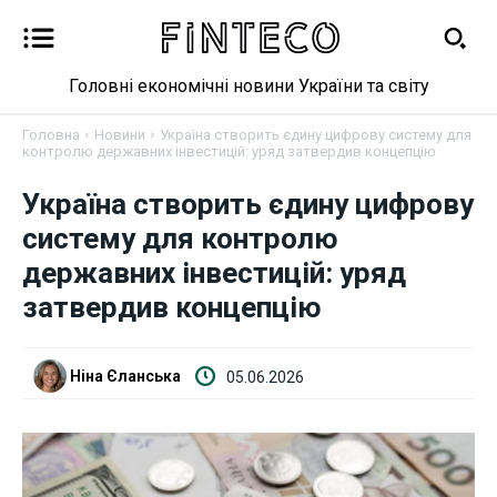
Головні економічні новини України та світу
Головна
Новини
Україна створить єдину цифрову систему для
контролю державних інвестицій: уряд затвердив концепцію
Україна створить єдину цифрову
Новини
систему для контролю
державних інвестицій: уряд
Бізнес
затвердив концепцію
Фінанси
Ніна Єланська
05.06.2026
Валютний ринок
Криптовалюта