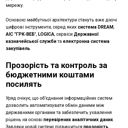
мережу.
Основою майбутньої архітектури стануть вже діючі
цифрові інструменти, серед яких
система DREAM
,
АІС "ГРК-ВЕБ
",
LOGICA
, сервіси
Державної
казначейської служби
та
електронна система
закупівель
.
Прозорість та контроль за
бюджетними коштами
посилять
Уряд очікує, що об'єднання інформаційних систем
дозволить автоматизувати обмін даними між
державними органами та забезпечить ухвалення
рішень на основі
перевірених аналітичних даних
.
Завдяки новій системі підвищиться
прозорість