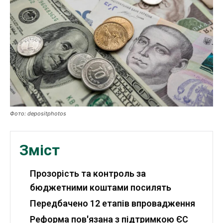
Робота і освіта
Публікації
ФОП
Курс валют
Фото: depositphotos
Ми в соц. мережах
Зміст
Прозорість та контроль за
бюджетними коштами посилять
Передбачено 12 етапів впровадження
Реформа пов'язана з підтримкою ЄС