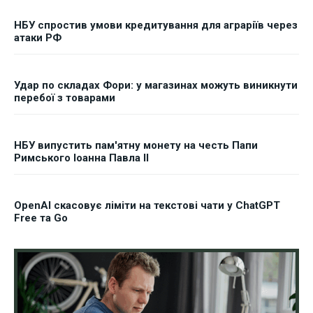
НБУ спростив умови кредитування для аграріїв через
атаки РФ
Удар по складах Фори: у магазинах можуть виникнути
перебої з товарами
НБУ випустить пам'ятну монету на честь Папи
Римського Іоанна Павла II
OpenAI скасовує ліміти на текстові чати у ChatGPT
Free та Go