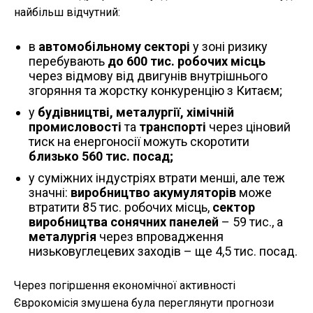
найбільш відчутний:
в
автомобільному секторі
у зоні ризику
перебувають
до 600 тис. робочих місць
через відмову від двигунів внутрішнього
згоряння та жорстку конкуренцію з Китаєм;
у
будівництві, металургії, хімічній
промисловості
та
транспорті
через ціновий
тиск на енергоносії можуть скоротити
близько 560 тис. посад;
у суміжних індустріях втрати менші, але теж
значні:
виробництво акумуляторів
може
втратити 85 тис. робочих місць,
сектор
виробництва сонячних панелей
– 59 тис., а
металургія
через впровадження
низьковуглецевих заходів – ще 4,5 тис. посад.
Через погіршення економічної активності
Єврокомісія змушена була переглянути прогнози