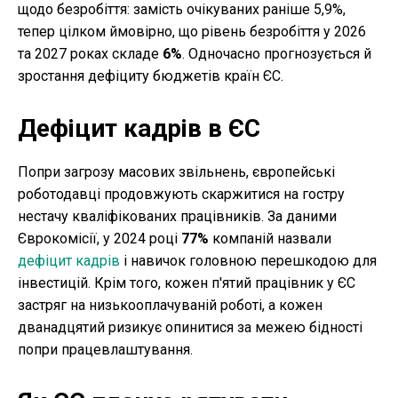
щодо безробіття: замість очікуваних раніше 5,9%,
тепер цілком ймовірно, що рівень безробіття у 2026
та 2027 роках складе
6%
. Одночасно прогнозується й
зростання дефіциту бюджетів країн ЄС.
Дефіцит кадрів в ЄС
Попри загрозу масових звільнень, європейські
роботодавці продовжують скаржитися на гостру
нестачу кваліфікованих працівників. За даними
Єврокомісії, у 2024 році
77%
компаній назвали
дефіцит кадрів
і навичок головною перешкодою для
інвестицій. Крім того, кожен п'ятий працівник у ЄС
застряг на низькооплачуваній роботі, а кожен
дванадцятий ризикує опинитися за межею бідності
попри працевлаштування.