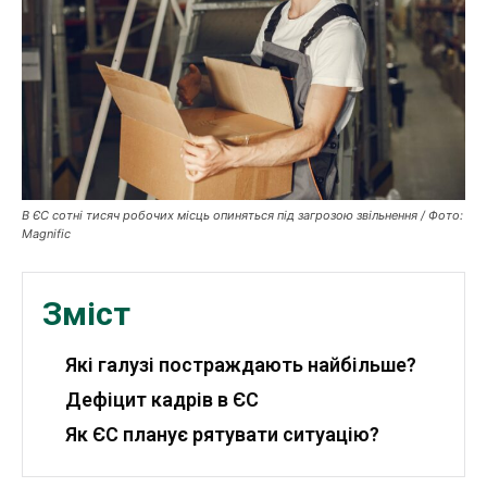
Робота і освіта
Публікації
ФОП
Курс валют
В ЄС сотні тисяч робочих місць опиняться під загрозою звільнення / Фото:
Magnific
Ми в соц. мережах
Зміст
Які галузі постраждають найбільше?
Дефіцит кадрів в ЄС
Як ЄС планує рятувати ситуацію?