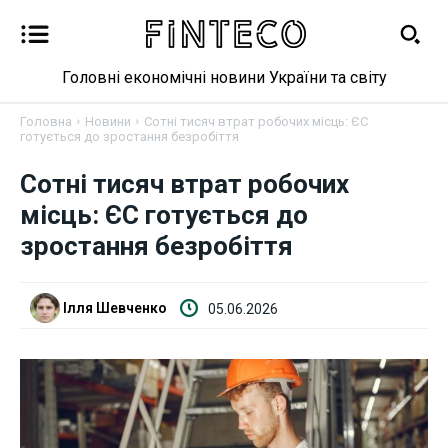
Головні економічні новини України та світу
Головна
Новини
Сотні тисяч втрат робочих місць: ЄС
готується до зростання безробіття
Сотні тисяч втрат робочих
Новини
місць: ЄС готується до
зростання безробіття
Бізнес
Фінанси
Ілля Шевченко
05.06.2026
Валютний ринок
Криптовалюта