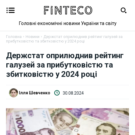
Головні економічні новини України та світу
Головна
Новини
Держстат оприлюднив рейтинг галузей за
прибутковістю та збитковістю у 2024 році
Держстат оприлюднив рейтинг
Новини
галузей за прибутковістю та
Бізнес
збитковістю у 2024 році
Фінанси
Ілля Шевченко
30.08.2024
Валютний ринок
Криптовалюта
Робота і освіта