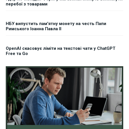
перебої з товарами
НБУ випустить пам'ятну монету на честь Папи
Римського Іоанна Павла II
OpenAI скасовує ліміти на текстові чати у ChatGPT
Free та Go