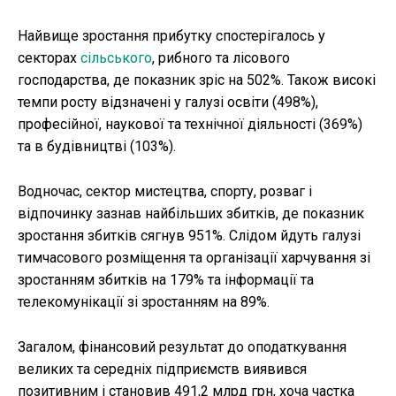
Найвище зростання прибутку спостерігалось у
секторах
сільського
, рибного та лісового
господарства, де показник зріс на 502%. Також високі
темпи росту відзначені у галузі освіти (498%),
професійної, наукової та технічної діяльності (369%)
та в будівництві (103%).
Водночас, сектор мистецтва, спорту, розваг і
відпочинку зазнав найбільших збитків, де показник
зростання збитків сягнув 951%. Слідом йдуть галузі
тимчасового розміщення та організації харчування зі
зростанням збитків на 179% та інформації та
телекомунікації зі зростанням на 89%.
Загалом, фінансовий результат до оподаткування
великих та середніх підприємств виявився
позитивним і становив 491,2 млрд грн, хоча частка