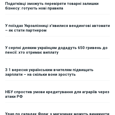
Податківці зможуть перевіряти товарні залишки
бізнесу: готують нові правила
У поїздах Укрзалізниці з'явилися вендингові автомати
– як стати партнером
У серпні деяким українцям додадуть 650 гривень до
пенсії: хто отримає виплату
З 1 вересня українським вчителям підвищать
зарплати – на скільки вони зростуть
НБУ спростив умови кредитування для аграріїв через
атаки РФ
Удар по складах Фори: у магазинах можуть виникнути