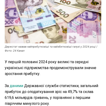
Публікації
ФОП
Курс валют
Держстат назвав найприбутковіші та найзбитковіші галузі у 2024 році /
Фото: 24 Канал
Ми в соц. мережах
У першій половині 2024 року великі та середні
українські підприємства продемонстрували значне
зростання прибутку.
За
даними
Державної служби статистики, загальний
прибуток до оподаткування зріс на 49,7% та склав
619,6 мільярдів гривень, у порівнянні з першим
півріччям минулого року.