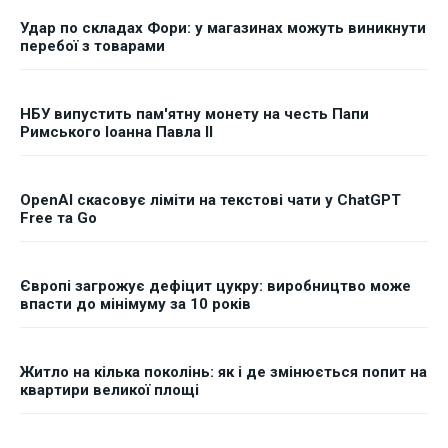
Удар по складах Фори: у магазинах можуть виникнути
перебої з товарами
НБУ випустить пам'ятну монету на честь Папи
Римського Іоанна Павла II
OpenAI скасовує ліміти на текстові чати у ChatGPT
Free та Go
Європі загрожує дефіцит цукру: виробництво може
впасти до мінімуму за 10 років
Житло на кілька поколінь: як і де змінюється попит на
квартири великої площі