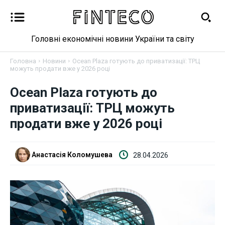
Головні економічні новини України та світу
Головна
Новини
Ocean Plaza готують до приватизації: ТРЦ
можуть продати вже у 2026 році
Ocean Plaza готують до
Новини
приватизації: ТРЦ можуть
Бізнес
продати вже у 2026 році
Фінанси
Анастасія Коломушева
28.04.2026
Валютний ринок
Криптовалюта
Робота і освіта