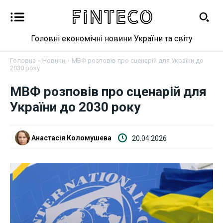
Головні економічні новини України та світу
Головна
Новини
МВФ розповів про сценарій для України до
2030 року
МВФ розповів про сценарій для
Новини
України до 2030 року
Бізнес
Анастасія Коломушева
20.04.2026
Фінанси
Валютний ринок
Криптовалюта
Робота і освіта