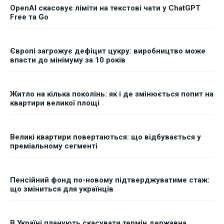
OpenAI скасовує ліміти на текстові чати у ChatGPT
Free та Go
Європі загрожує дефіцит цукру: виробництво може
впасти до мінімуму за 10 років
Житло на кілька поколінь: як і де змінюється попит на
квартири великої площі
Великі квартири повертаються: що відбувається у
преміальному сегменті
Пенсійний фонд по-новому підтверджуватиме стаж:
що зміниться для українців
В Україні планують скасувати термін державна