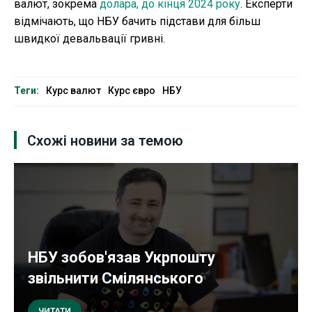
валют, зокрема
долара, до кінця 2024 року
. Експерти
відмічають, що НБУ бачить підстави для більш
швидкої девальвації гривні.
Теги:
Курс валют
Курс євро
НБУ
Схожі новини за темою
НБУ зобов'язав Укрпошту
звільнити Смілянського
ЧИТАТИ