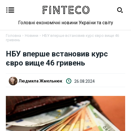
Головні економічні новини України та світу
Головна
Новини
НБУ вперше встановив курс євро вище 46
гривень
Новини
НБУ вперше встановив курс
євро вище 46 гривень
Бізнес
Фінанси
Людмила Жмельнюк
26.08.2024
Валютний ринок
Криптовалюта
Робота і освіта