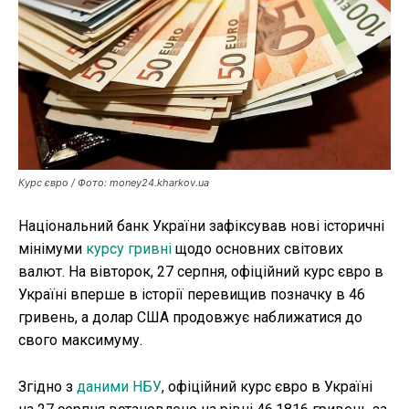
Публікації
ФОП
Курс валют
Ми в соц. мережах
Курс євро / Фото: money24.kharkov.ua
Національний банк України зафіксував нові історичні
мінімуми
курсу гривні
щодо основних світових
валют. На вівторок, 27 серпня, офіційний курс євро в
Україні вперше в історії перевищив позначку в 46
гривень, а долар США продовжує наближатися до
свого максимуму.
Згідно з
даними НБУ
, офіційний курс євро в Україні