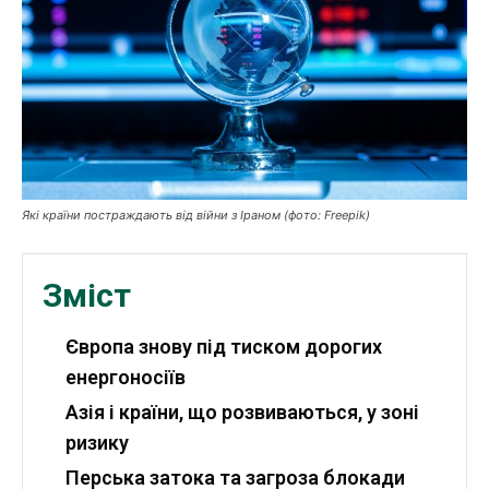
Робота і освіта
Публікації
ФОП
Курс валют
Які країни постраждають від війни з Іраном (фото: Freepik)
Ми в соц. мережах
Зміст
Європа знову під тиском дорогих
енергоносіїв
Азія і країни, що розвиваються, у зоні
ризику
Перська затока та загроза блокади