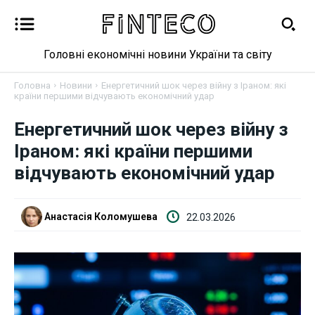
Головні економічні новини України та світу
Головна
Новини
Енергетичний шок через війну з Іраном: які
країни першими відчувають економічний удар
Енергетичний шок через війну з
Новини
Іраном: які країни першими
відчувають економічний удар
Бізнес
Фінанси
Анастасія Коломушева
22.03.2026
Валютний ринок
Криптовалюта