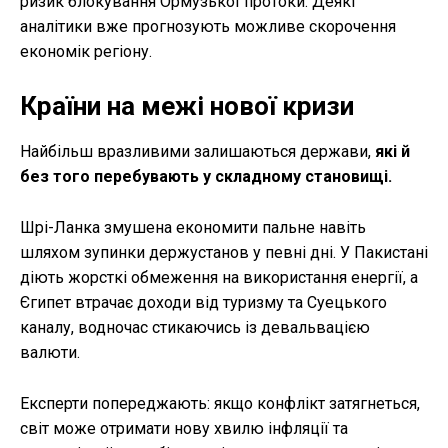
ризик блокування Ормузької протоки. Деякі
аналітики вже прогнозують можливе скорочення
економік регіону.
Країни на межі нової кризи
Найбільш вразливими залишаються держави,
які й
без того перебувають у складному становищі.
Шрі-Ланка змушена економити пальне навіть
шляхом зупинки держустанов у певні дні. У Пакистані
діють жорсткі обмеження на використання енергії, а
Єгипет втрачає доходи від туризму та Суецького
каналу, водночас стикаючись із девальвацією
валюти.
Експерти попереджають: якщо конфлікт затягнеться,
світ може отримати нову хвилю інфляції та