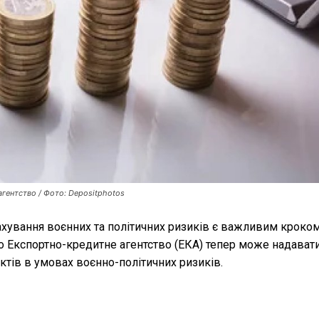
гентство / Фото: Depositphotos
хування воєнних та політичних ризиків є важливим кроко
 що Експортно-кредитне агентство (ЕКА) тепер може надава
ктів в умовах воєнно-політичних ризиків.