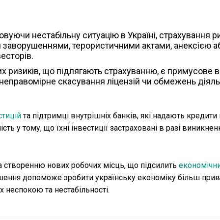
ховуючи нестабільну ситуацію в Україні, страхування ри
и заворушеннями, терористичними актами, анексією а
есторів.
их ризиків, що підлягають страхуванню, є примусове 
 неправомірне скасування ліцензій чи обмежень діяль
стицій
та підтримці внутрішніх банків, які надають кредит
ть у тому, що їхні інвестиції застраховані в разі виникне
а створенню нових робочих місць, що підсилить
економічн
 рішення допоможе зробити українську економіку більш пр
х неспокою та нестабільності.