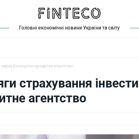
Головні економічні новини України та світу
й через Експортно-кредитне агентство
ги страхування інвести
итне агентство