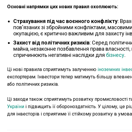
Основні напрямки цих нових правил охоплюють:
Страхування під час воєнного конфлікту
: Вра
пов'язаних зі збройними конфліктами, масовим
окупацією, є критично важливим для захисту інв
Захист від політичних ризиків
: Серед політичн
майна, незаконне позбавлення права власності,
спричинюють негативні наслідки для
бізнесу
.
Ці нові правила сприятимуть залученню
іноземних інве
експортерам. Інвестори тепер матимуть більшу впевненіс
або політичних ризиків.
Ці заходи також сприятимуть розвитку промисловості т
України
і підвищить її обороноздатність. У цілому, це
для інвесторів і сприятиме її стійкому розвитку в умова