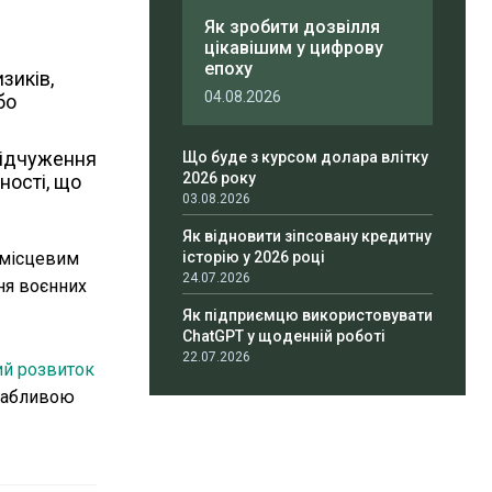
Як зробити дозвілля
цікавішим у цифрову
епоху
зиків,
04.08.2026
бо
відчуження
Що буде з курсом долара влітку
2026 року
ності, що
03.08.2026
Як відновити зіпсовану кредитну
и місцевим
історію у 2026 році
24.07.2026
ння воєнних
Як підприємцю використовувати
ChatGPT у щоденній роботі
22.07.2026
ий розвиток
ивабливою