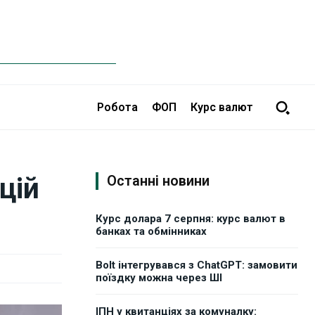
Робота
ФОП
Курс валют
цій
Останні новини
Курс долара 7 серпня: курс валют в
банках та обмінниках
Bolt інтегрувався з ChatGPT: замовити
поїздку можна через ШІ
ІПН у квитанціях за комуналку: