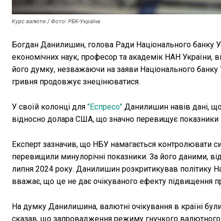
Курс валюти / Фото: РБК-Україна
Богдан Данилишин, голова Ради Національного банку Укр
економічних наук, професор та академік НАН України, 
його думку, незважаючи на заяви Національного банку 
гривня продовжує знецінюватися.
У своїй колонці для
"Еспресо"
Данилишин навів дані, що
відносно долара США, що значно перевищує показники 
Експерт зазначив, що НБУ намагається контролювати си
перевищили минулорічні показники. За його даними, від
липня 2024 року. Данилишин розкритикував політику На
вважає, що це не дає очікуваного ефекту підвищення п
На думку Данилишина, валютні очікування в країні були
сказав, що запровадження режиму гнучкого валютного 