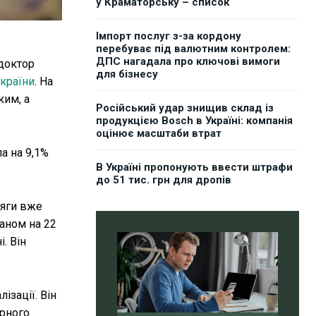
у Краматорську – список
Імпорт послуг з-за кордону
перебуває під валютним контролем:
ДПС нагадала про ключові вимоги
 доктор
для бізнесу
країни
. На
ким, а
Російський удар знищив склад із
продукцією Bosch в Україні: компанія
оцінює масштаби втрат
а на 9,1%
В Україні пропонують ввести штрафи
до 51 тис. грн для дропів
сяги вже
аном на 22
. Він
ізації. Він
урного