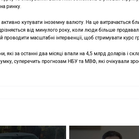
на ринку.
 активно купувати іноземну валюту. На це витрачається бл
ідрізняється від минулого року, коли люди більше продавал
проводити масштабні інтервенції, щоб стримувати курс гр
 які за останні два місяці впали на 4,5 млрд доларів і скл
 думку, суперечить прогнозам НБУ та МВФ, які очікували зро