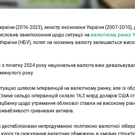
аїни (2016-2023), міністр економіки України (2007-2010),
висловив занепокоєння щодо ситуації на
валютному ринку У
України (НБУ), попит на іноземну валюту залишається висо
 з початку 2024 року національна валюта вже девальвувал
минулого року.
туацію шляхом інтервенцій на валютному ринку, але їх об
'ємне сальдо інтервенцій склало 16,3 млрд доларів США ст
цбанку щодо утримання облікової ставки на високому рівні
ривабливості гривневих активів.
 дестабілізовані непродуманою політикою валютної ліберал
курсу та скасування валютних обмежень в умовах структ