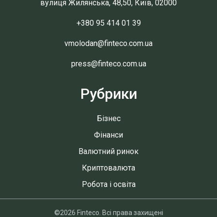
вулиця Жилянська, 48,50, Київ, 02000
+380 95 414 01 39
vmolodan@finteco.com.ua
press@finteco.com.ua
Рубрики
Бізнес
Фінанси
Валютний ринок
Криптовалюта
Робота і освіта
©2026 Finteco. Всі права захищені