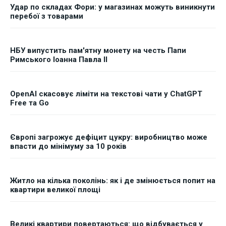
Удар по складах Фори: у магазинах можуть виникнути
перебої з товарами
НБУ випустить пам'ятну монету на честь Папи
Римського Іоанна Павла II
OpenAI скасовує ліміти на текстові чати у ChatGPT
Free та Go
Європі загрожує дефіцит цукру: виробництво може
впасти до мінімуму за 10 років
Житло на кілька поколінь: як і де змінюється попит на
квартири великої площі
Великі квартири повертаються: що відбувається у