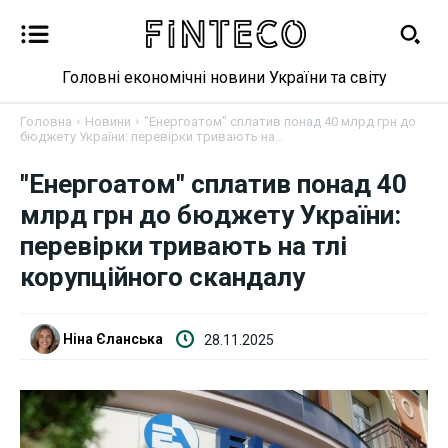
Головні економічні новини України та світу
Головна
Новини
"Енергоатом" сплатив понад 40 млрд грн до
бюджету України: перевірки тривають на...
Новини
"Енергоатом" сплатив понад 40
млрд грн до бюджету України:
Бізнес
перевірки тривають на тлі
корупційного скандалу
Фінанси
Валютний ринок
Ніна Єланська
28.11.2025
Криптовалюта
Робота і освіта