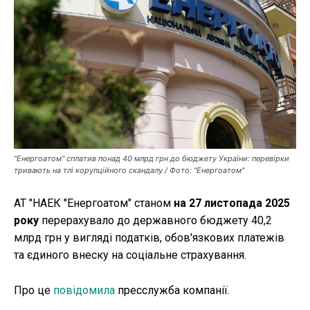
Публікації
ФОП
Курс валют
Ми в соц. мережах
"Енергоатом" сплатив понад 40 млрд грн до бюджету України: перевірки
тривають на тлі корупційного скандалу / Фото: "Енергоатом"
АТ "НАЕК "Енергоатом" станом
на 27 листопада 2025
року
перерахувало до державного бюджету 40,2
млрд грн у вигляді податків, обов'язкових платежів
та єдиного внеску на соціальне страхування.
Про це
повідомила
пресслужба компанії.