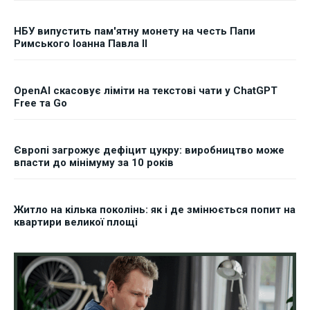
НБУ випустить пам'ятну монету на честь Папи
Римського Іоанна Павла II
OpenAI скасовує ліміти на текстові чати у ChatGPT
Free та Go
Європі загрожує дефіцит цукру: виробництво може
впасти до мінімуму за 10 років
Житло на кілька поколінь: як і де змінюється попит на
квартири великої площі