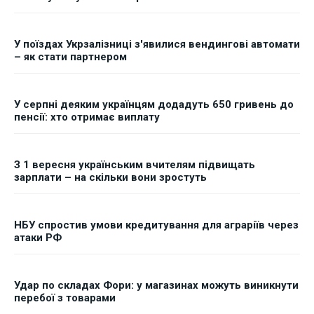
У поїздах Укрзалізниці з'явилися вендингові автомати
– як стати партнером
У серпні деяким українцям додадуть 650 гривень до
пенсії: хто отримає виплату
З 1 вересня українським вчителям підвищать
зарплати – на скільки вони зростуть
НБУ спростив умови кредитування для аграріїв через
атаки РФ
Удар по складах Фори: у магазинах можуть виникнути
перебої з товарами