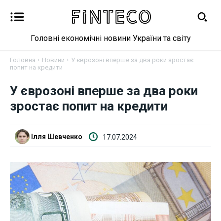
Головні економічні новини України та світу
Головна
Новини
У єврозоні вперше за два роки зростає
попит на кредити
У єврозоні вперше за два роки
Новини
зростає попит на кредити
Бізнес
Ілля Шевченко
17.07.2024
Фінанси
Валютний ринок
Криптовалюта
Робота і освіта