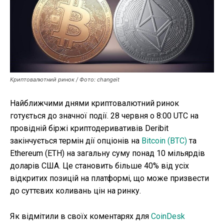
Публікації
ФОП
Курс валют
Криптовалютний ринок / Фото: changeit
Ми в соц. мережах
Найближчими днями криптовалютний ринок
готується до значної події. 28 червня о 8:00 UTC на
провідній біржі криптодеривативів Deribit
закінчується термін дії опціонів на
Bitcoin (BTC)
та
Ethereum (ETH) на загальну суму понад 10 мільярдів
доларів США. Це становить більше 40% від усіх
відкритих позицій на платформі, що може призвести
до суттєвих коливань цін на ринку.
Як відмітили в своїх коментарях для
CoinDesk