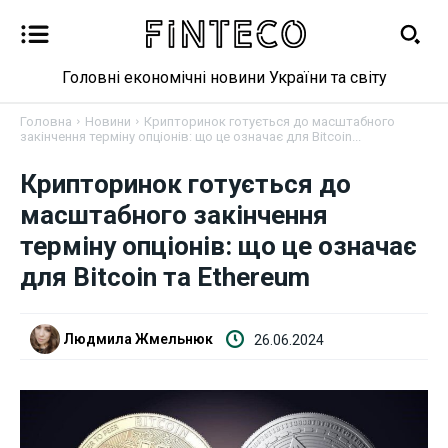
Головні економічні новини України та світу
Головна
Новини
Крипторинок готується до масштабного
закінчення терміну опціонів: що це означає для Bitcoin...
Новини
Крипторинок готується до
масштабного закінчення
Бізнес
терміну опціонів: що це означає
для Bitcoin та Ethereum
Фінанси
Валютний ринок
Людмила Жмельнюк
26.06.2024
Криптовалюта
Робота і освіта