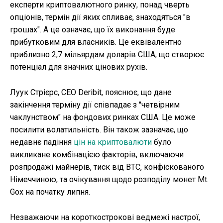
експерти криптовалютного ринку, понад чверть
опціонів, термін дії яких спливає, знаходяться "в
грошах". А це означає, що їх виконання буде
прибутковим для власників. Це еквівалентно
приблизно 2,7 мільярдам доларів США, що створює
потенціал для значних цінових рухів.
Луук Стрієрс, CEO Deribit, пояснює, що дане
закінчення терміну дії співпадає з "четвірним
чаклунством" на фондових ринках США. Це може
посилити волатильність. Він також зазначає, що
недавнє падіння
цін на криптовалюти
було
викликане комбінацією факторів, включаючи
розпродажі майнерів, тиск від BTC, конфіскованого
Німеччиною, та очікування щодо розподілу монет Mt.
Gox на початку липня.
Незважаючи на короткострокові ведмежі настрої,