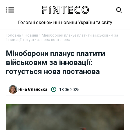
Головні економічні новини України та світу
Головна
Новини
Міноборони планує платити військовим за
інновації: готується нова постанова
Міноборони планує платити
Новини
військовим за інновації:
Бізнес
готується нова постанова
Фінанси
Ніна Єланська
18.06.2025
Валютний ринок
Криптовалюта
Робота і освіта