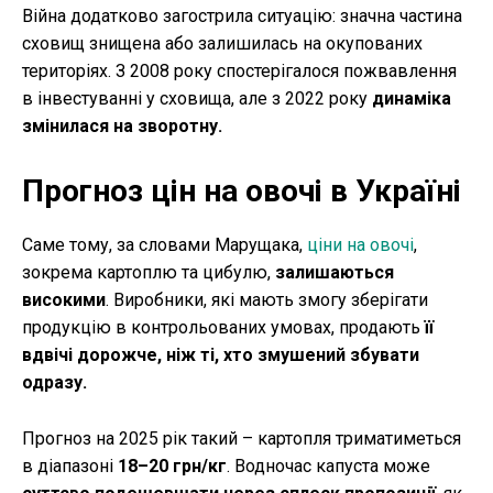
Війна додатково загострила ситуацію: значна частина
сховищ знищена або залишилась на окупованих
територіях. З 2008 року спостерігалося пожвавлення
в інвестуванні у сховища, але з 2022 року
динаміка
змінилася на зворотну.
Прогноз цін на овочі в Україні
Саме тому, за словами Марущака,
ціни на овочі
,
зокрема картоплю та цибулю,
залишаються
високими
. Виробники, які мають змогу зберігати
продукцію в контрольованих умовах, продають
її
вдвічі дорожче, ніж ті, хто змушений збувати
одразу.
Прогноз на 2025 рік такий – картопля триматиметься
в діапазоні
18–20 грн/кг
. Водночас капуста може