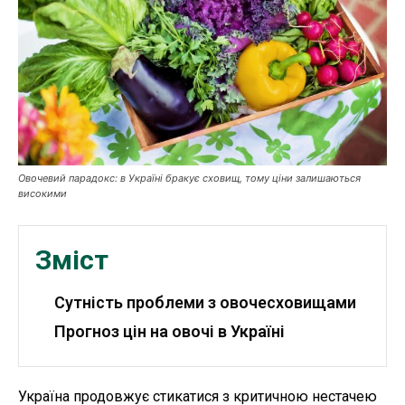
Робота і освіта
Публікації
ФОП
Курс валют
Овочевий парадокс: в Україні бракує сховищ, тому ціни залишаються
високими
Ми в соц. мережах
Зміст
Сутність проблеми з овочесховищами
Прогноз цін на овочі в Україні
Україна продовжує стикатися з критичною нестачею