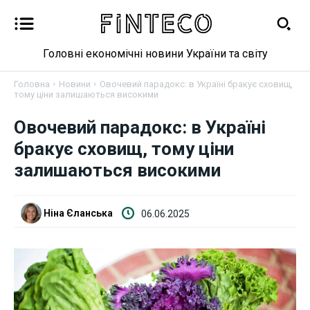
Головні економічні новини України та світу
Головна
Новини
Овочевий парадокс: в Україні бракує сховищ,
тому ціни залишаються високими
Овочевий парадокс: в Україні
Новини
бракує сховищ, тому ціни
залишаються високими
Бізнес
Фінанси
Ніна Єланська
06.06.2025
Валютний ринок
Криптовалюта