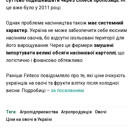
суттєво подешевшати через сплеск пропозиції
, як
це вже було у 2011 році.
Однак проблема насінництва також
має системний
характер.
Україна не може забезпечити себе якісним
насінням овочів, бо відсутні ізольовані території для
його вирощування. Через це фермери
змушені
імпортувати великі обсяги насіннєвої картоплі
, що
логістично і фінансово обтяжливо.
Раніше Finteco повідомляло про те, які ціни очікують
українців на овочі та фрукти влітку після холодної
весни. Подробиці –
за посиланням
.
Теги:
Агропідприємства
Агропродукція
Овочі
Ціни на овочі в Україні