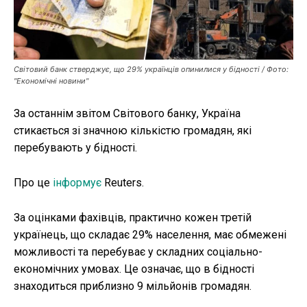
Публікації
ФОП
Світовий банк стверджує, що 29% українців опинилися у бідності / Фото:
"Економічні новини"
Курс валют
За останнім звітом Світового банку, Україна
стикається зі значною кількістю громадян, які
Ми в соц. мережах
перебувають у бідності.
Про це
інформує
Reuters.
За оцінками фахівців, практично кожен третій
українець, що складає 29% населення, має обмежені
можливості та перебуває у складних соціально-
економічних умовах. Це означає, що в бідності
знаходиться приблизно 9 мільйонів громадян.