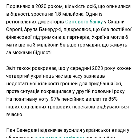
Порівняно з 2020 роком, кількість осіб, що опинилися
в бідності, зросла на 1,8 мільйона. Один із
регіональних директорів
Світового банку
у Східній
Європі, Арупа Банерджі, підкреслює, що без постійної
фінансової підтримки від партнерів, Україна могла б
мати ще на 3 мільйони більше громадян, що живуть
за межами бідності.
Звіт також розкриває, що у середині 2023 року кожен
четвертий українець час від часу зазнавав
недостатньої кількості грошей для придбання їжі,
проте ситуація покращилася у другій половині року.
На позитивну ноту, 97% пенсійних виплат та 85%
інших соціальних грошових переказів відбуваються
вчасно.
Пан Банерджі відзначає зусилля української влади у
збереженні
економічної стійкості
під час війни,