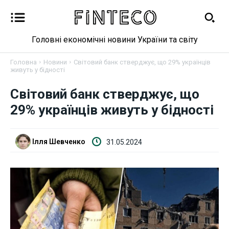
Головні економічні новини України та світу
Головна
Новини
Світовий банк стверджує, що 29% українців
живуть у бідності
Новини
Світовий банк стверджує, що
29% українців живуть у бідності
Бізнес
Фінанси
Ілля Шевченко
31.05.2024
Валютний ринок
Криптовалюта
Робота і освіта