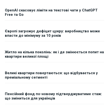
OpenAI скасовує ліміти на текстові чати у ChatGPT
Free та Go
Європі загрожує дефіцит цукру: виробництво може
впасти до мінімуму за 10 років
Житло на кілька поколінь: як і де змінюється попит на
квартири великої площі
Великі квартири повертаються: що відбувається у
преміальному сегменті
Пенсійний фонд по-новому підтверджуватиме стаж:
що зміниться для українців