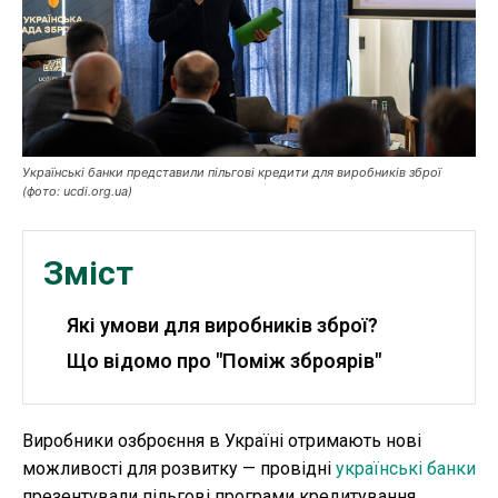
Робота і освіта
Публікації
ФОП
Курс валют
Українські банки представили пільгові кредити для виробників зброї
(фото: ucdi.org.ua)
Ми в соц. мережах
Зміст
Які умови для виробників зброї?
Що відомо про "Поміж зброярів"
Виробники озброєння в Україні отримають нові
можливості для розвитку — провідні
українські банки
презентували пільгові програми кредитування,