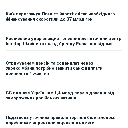
Київ переглянув План стійкості: обсяг необхідного
фінансування скоротили до 37 млрд грн
Російський удар знищив головний логістичний центр
Intertop Ukraine та склад бренду Puma: що відомо
Отримувачам пенсій та соцвиплат через
Укрексімбанк потрібно змінити банк: виплати
припинять 1 жовтня
ЄС виділяє Україні ще 1,4 млрд євро з доходів від
заморожених російських активів
Податкова уточнила правила торгівлі біоетанолом:
виробникам спростили ліцензійні вимоги