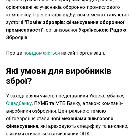
орієнтовані на учасників оборонно-промислового
комплексу. Презентація відбулася в межах галузевої
зустрічі
"Поміж зброярів: фінансування оборонної
промисловості"
, організованої
Українською Радою
Зброярів
.
Про це
повідомляється
на сайті організації.
Які умови для виробників
зброї?
У заході взяли участь представники Укрексімбанку,
Ощадбанку
, ПУМБ та МТБ Банку, а також компанії-
виробники озброєння. Центральною темою
обговорення стали
нові механізми пільгового
фінансування
, які враховують специфіку та виклики,
з якими стикається вітчизняний ОПК.