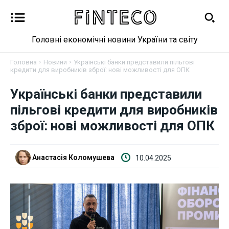
Головні економічні новини України та світу
Головна
Новини
Українські банки представили пільгові
кредити для виробників зброї: нові можливості для ОПК
Українські банки представили
Новини
пільгові кредити для виробників
зброї: нові можливості для ОПК
Бізнес
Фінанси
Анастасія Коломушева
10.04.2025
Валютний ринок
Криптовалюта