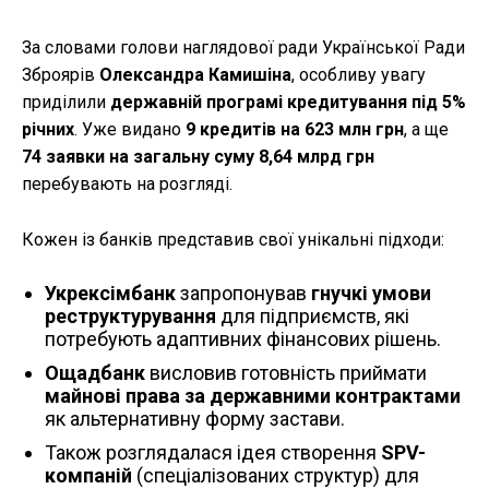
За словами голови наглядової ради Української Ради
Зброярів
Олександра Камишіна
, особливу увагу
приділили
державній програмі кредитування під 5%
річних
. Уже видано
9 кредитів на 623 млн грн
, а ще
74 заявки на загальну суму 8,64 млрд грн
перебувають на розгляді.
Кожен із банків представив свої унікальні підходи:
Укрексімбанк
запропонував
гнучкі умови
реструктурування
для підприємств, які
потребують адаптивних фінансових рішень.
Ощадбанк
висловив готовність приймати
майнові права за державними контрактами
як альтернативну форму застави.
Також розглядалася ідея створення
SPV-
компаній
(спеціалізованих структур) для