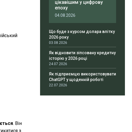
цікавішим у цифрову
епоху
04.08.2026
Що буде з курсом долара влітку
лійський
2026 року
03.08.2026
Як відновити зіпсовану кредитну
історію у 2026 році
24.07.2026
Як підприємцю використовувати
ChatGPT у щоденній роботі
22.07.2026
ється
. Він
тикатися з