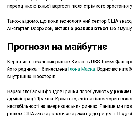
переоцінкою їхньої вартості після стрімкого зростання у
Також відомо, що поки технологічний сектор США знаходит
AI-стартап DeepSeek,
активно розвиваються
. Це змушу
Прогнози на майбутнє
Керівник глобальних ринків Китаю в UBS Томмі Фан пр
його радника – бізнесмена
Ілона Маска
. Водночас китай
внутрішніх інвесторів.
Наразі глобальні фондові ринки перебувають
у режимі
адміністрації Трампа. Крім того, світові інвестори про
нестабільності на американських ринках. Раніше ми пові
ринках США загострюються страхи щодо рецесії. Подро