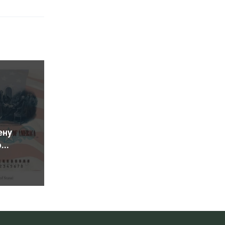
ену
...