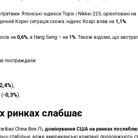
ратами. Японські індекси Topix і Nikkei 225, орієнтовані на
вденній Кореї ситуація схожа: індекс Kospi впав на
1,1%
.
росів на
0,6%
, а Hang Seng – на
1%
. Також відомо, що австра
ше постраждали:
-2,4%
),
 (
-0,3%
).
х ринках слабшає
ribas China Вея Лі,
домінування США на ринках послаблю
ільш стабільні, адже американські компанії продовжують с