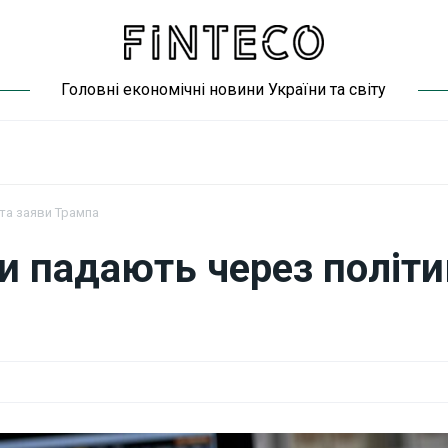
Головні економічні новини України та світу
 та заяви Трампа
ки падають через політи