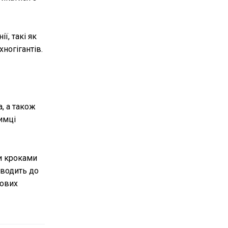
ї, такі як
ногігантів.
, а також
имці
ми кроками
зводить до
дових