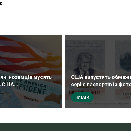
к
сяч іноземців мусять
США випустять обмеж
в США...
серію паспортів із фото
ЧИТАТИ