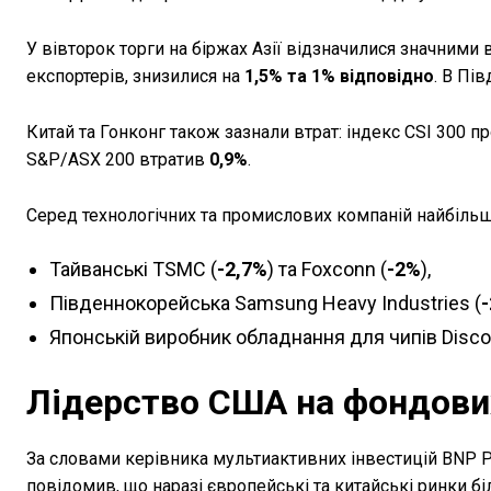
У вівторок торги на біржах Азії відзначилися значними вт
експортерів, знизилися на
1,5% та 1% відповідно
. В Пі
Китай та Гонконг також зазнали втрат: індекс CSI 300 п
S&P/ASX 200 втратив
0,9%
.
Серед технологічних та промислових компаній найбіль
Тайванські TSMC (
-2,7%
) та Foxconn (
-2%
),
Південнокорейська Samsung Heavy Industries (
Японській виробник обладнання для чипів Disco
Лідерство США на фондови
За словами керівника мультиактивних інвестицій BNP Pa
повідомив, що наразі європейські та китайські ринки б