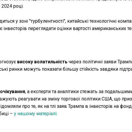
 2024 році.
ься у зоні "турбулентності", китайські технологічні компані
є інвесторів переглядати оцінки вартості американських тех
огнозує
високу волатильність
через політичні заяви Трампа
ські ринки можуть показати більшу стійкість завдяки підтр
 очікування
, а експерти та аналітики стежать за подальши
довжують реагувати на зміну торгової політики США, що при
домляли про те, як на тлі заяв Трампа в інвесторів на фон
биці –
у нашому матеріалі
.