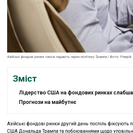
Азійські фондові ринки також падають через політику Трампа / Фото: Freepik
Зміст
Лідерство США на фондових ринках слабш
Прогнози на майбутнє
Азійські фондові ринки другий день поспіль фіксують 
США Дональда Трампа та побоюваннями щодо уповільн