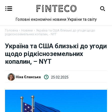
Головні економічні новини України та світу
Головна
Новини
Україна та США близькі до угоди щодо
рідкісноземельних копалин, - NYT
Україна та США близькі до угоди
Новини
щодо рідкісноземельних
Бізнес
копалин, – NYT
Фінанси
Ніна Єланська
25.02.2025
Валютний ринок
Криптовалюта
Робота і освіта