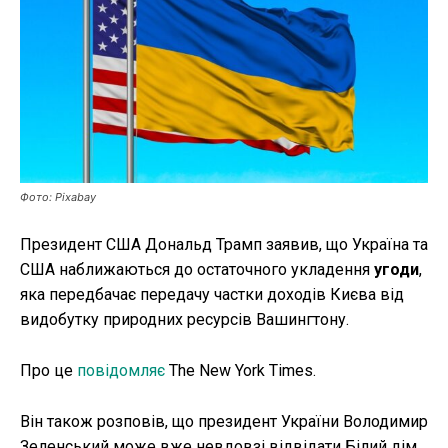
Публікації
ФОП
Курс валют
Фото: Pixabay
Ми в соц. мережах
Президент США Дональд Трамп заявив, що Україна та
США наближаються до остаточного укладення
угоди
,
яка передбачає передачу частки доходів Києва від
видобутку природних ресурсів Вашингтону.
Про це
повідомляє
The New York Times.
Він також розповів, що президент України Володимир
Зеленський може вже невдовзі відвідати Білий дім,