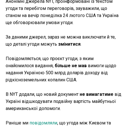
Анонімні джерела NYT, проінформовані із текстом
угоди та перебігом переговорів, зауважили, що
станом на вечір понеділка 24 лютого США та Україна
ще обговорювали умови угоди.
За даними джерел, зараз не можна виключати й те,
що деталі угоди можуть
змінитися
.
Повідомляється, що проєкт угоди, з яким
онайомилося видання,
більше не мав
вимоги щодо
надання Україною 500 млрд доларів доходу від
рідкісноземельних копалин США.
В NYT додали, що новий документ
не вимагатиме
від
Україні відшкодувати подвійну вартість майбутньої
американської допомоги.
Раніше ми
повідомляли
, що угода між Києвом та