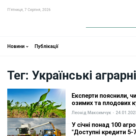
П'ятниця, 7 Серпня, 2026
Новини
Новини
Бізнес
Бізнес
Новини
Публікації
Фінанси
Фінанси
Тег:
Українські аграрн
Валютний ринок
Валютний ринок
Криптовалюта
Криптовалюта
Експерти пояснили, ч
озимих та плодових к
Робота і освіта
Робота і освіта
Леонід Максимчук
-
24.01.202
Публікації
Публікації
У січні понад 100 аг
"Доступні кредити 5-7
ФОП
ФОП