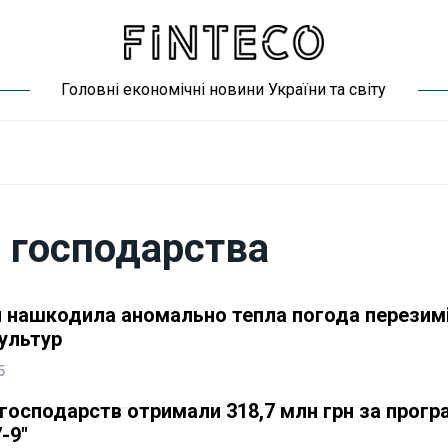
Головні економічні новини України та світу
і господарства
и нашкодила аномально тепла погода перезимі
ультур
5
рогосподарств отримали 318,7 млн грн за прог
-9"