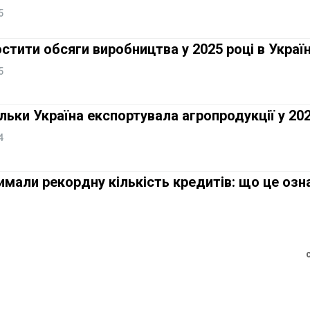
5
стити обсяги виробництва у 2025 році в Україн
5
ільки Україна експортувала агропродукції у 20
4
римали рекордну кількість кредитів: що це озн