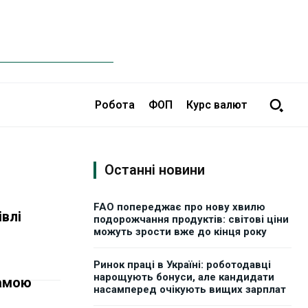
Робота
ФОП
Курс валют
Останні новини
FAO попереджає про нову хвилю
влі
подорожчання продуктів: світові ціни
можуть зрости вже до кінця року
Ринок праці в Україні: роботодавці
нарощують бонуси, але кандидати
рамою
насамперед очікують вищих зарплат