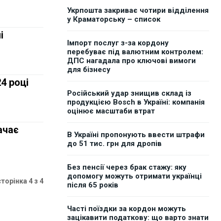
Укрпошта закриває чотири відділення
у Краматорську – список
і
Імпорт послуг з-за кордону
перебуває під валютним контролем:
ДПС нагадала про ключові вимоги
для бізнесу
24 році
Російський удар знищив склад із
продукцією Bosch в Україні: компанія
оцінює масштаби втрат
ачає
В Україні пропонують ввести штрафи
до 51 тис. грн для дропів
Без пенсії через брак стажу: яку
допомогу можуть отримати українці
сторінка 4 з 4
після 65 років
Часті поїздки за кордон можуть
зацікавити податкову: що варто знати