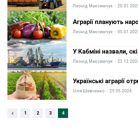
Леонід Максимчук
-
20.01.202
Курс валют
Курс валют
Аграрії планують наро
Леонід Максимчук
-
05.01.202
Ми в соц. мережах
Ми в соц. мережах
У Кабміні назвали, ск
Леонід Максимчук
-
23.12.202
Українські аграрії от
Ілля Шевченко
-
29.05.2024
1
2
3
4