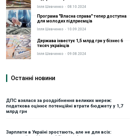
ФОП
ФОП
Ілля Шевченко
-
08.10.2024
Програма "Власна справа" тепер доступна
Курс валют
Курс валют
для молодих підприємців
Ілля Шевченко
-
10.09.2024
Держава інвестує 1,5 млрд грн у бізнес 6
Ми в соц. мережах
Ми в соц. мережах
тисяч українців
Ілля Шевченко
-
09.08.2024
Останні новини
ДПС взялася за роздрібнення великих мереж:
податкова оцінює потенційні втрати бюджету у 1,7
млрд грн
Зарплати в Україні зростають, але не для всіх: