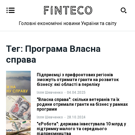
Головні економічні новини України та світу
Новини
Новини
Тег:
Програма Власна
Бізнес
Бізнес
справа
Фінанси
Фінанси
Підприємці з прифронтових регіонів
зможуть отримати гранти на розвиток
Валютний ринок
Валютний ринок
бізнесу: які області в переліку
Ілля Шевченко
-
04.04.2025
Криптовалюта
Криптовалюта
"Власна справа": скільки ветеранів та їх
родини отримали гранти на бізнес у рамках
програми
Робота і освіта
Робота і освіта
Ілля Шевченко
-
28.10.2024
"єРобота": держава інвестувала 10 млрд у
Публікації
Публікації
підтримку малого та середнього
підприємництва