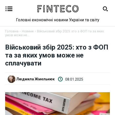
Головні економічні новини України та світу
Головна
Новини
Військовий збір 2025: хто з ФОП та за яких
умов може не...
Військовий збір 2025: хто з ФОП
Новини
та за яких умов може не
Бізнес
сплачувати
Фінанси
Людмила Жмельнюк
08.01.2025
Валютний ринок
Криптовалюта
Робота і освіта