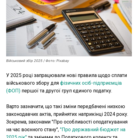
Публікації
ФОП
Курс валют
Військовий збір 2025 / Фото: Pixabay
Ми в соц. мережах
У 2025 році запрацювали нові правила щодо сплати
військового збору для
фізичних осіб-підприємців
(ФОП)
першої та другої груп єдиного податку.
Варто зазначити, що такі зміни передбачені низкою
законодавчих актів, прийнятих наприкінці 2024 року.
Зокрема, законами "Про особливості оподаткування
на час воєнного стану",
"Про державний бюджет на
2025 рік"
та змінами до Податкового кодексу та