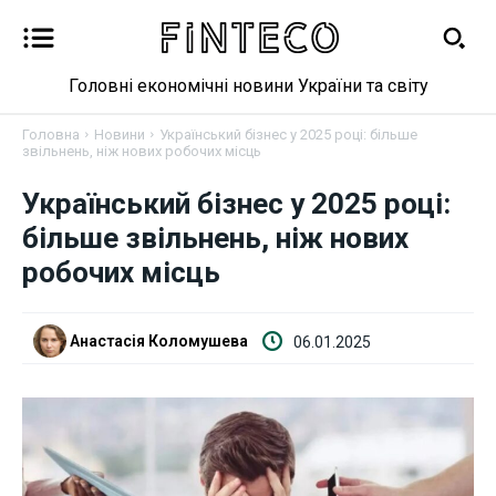
Головні економічні новини України та світу
Головна
Новини
Український бізнес у 2025 році: більше
звільнень, ніж нових робочих місць
Український бізнес у 2025 році:
Новини
більше звільнень, ніж нових
робочих місць
Бізнес
Фінанси
Анастасія Коломушева
06.01.2025
Валютний ринок
Криптовалюта