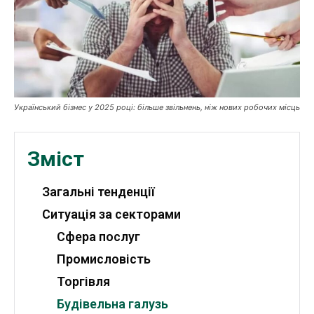
Робота і освіта
Публікації
ФОП
Український бізнес у 2025 році: більше звільнень, ніж нових робочих місць
Курс валют
Зміст
Ми в соц. мережах
Загальні тенденції
Ситуація за секторами
Сфера послуг
Промисловість
Торгівля
Будівельна галузь